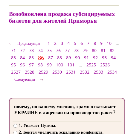
Возобновлена продажа субсидируемых
билетов для жителей Приморья
Предыдущая
1
2
3
4
5
6
7
8
9
10
...
71
72
73
74
75
76
77
78
79
80
81
82
86
83
84
85
87
88
89
90
91
92
93
94
95
96
97
98
99
100
101
...
2525
2526
2527
2528
2529
2530
2531
2532
2533
2534
Следующая
почему, по вашему мнению, трамп отказывает
УКРАИНЕ в лицензии на производство ракет?
1. Уважает Путина.
2. Боится увеличить эскалацию конфликта.