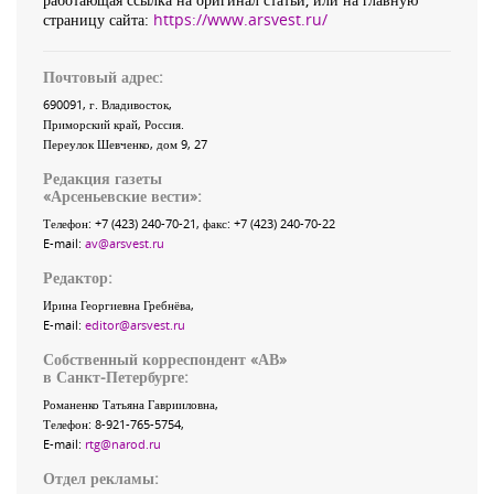
страницу сайта:
https://www.arsvest.ru/
Почтовый адрес:
690091
, г.
Владивосток
,
Приморский край
,
Россия
.
Переулок Шевченко
, дом 9, 27
Редакция газеты
«
Арсеньевские вести
»:
Телефон:
+7 (423) 240-70-21
, факс:
+7 (423) 240-70-22
E-mail:
av@arsvest.ru
Редактор:
Ирина Георгиевна Гребнёва,
E-mail:
editor@arsvest.ru
Собственный корреспондент «АВ»
в Санкт-Петербурге:
Романенко Татьяна Гаврииловна,
Телефон: 8-921-765-5754,
E-mail:
rtg@narod.ru
Отдел рекламы: