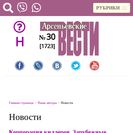
РУБРИКИ
30
№
H
[1723]
Главная страница
Наши авторы
Новости
Новости
Корпорация киллеров. Зарубежные