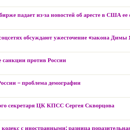
ирже падает из-за новостей об аресте в США ее
 соцсетях обсуждают ужесточение «закона Димы
 санкции против России
России – проблема демографии
ого секретаря ЦК КПСС Сергея Скворцова
кодекс с иностранными: разница поразительна