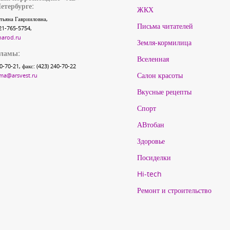
етербурге:
ЖКХ
тьяна Гаврииловна,
Письма читателей
21-765-5754,
narod.ru
Земля-кормилица
кламы:
Вселенная
40-70-21, факс: (423) 240-70-22
Салон красоты
ma@arsvest.ru
Вкусные рецепты
Спорт
АВтобан
Здоровье
Посиделки
Hi-tech
Ремонт и строительство