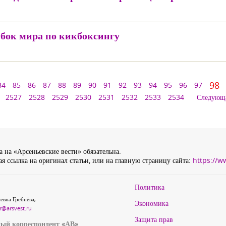
бок мира по кикбоксингу
98
84
85
86
87
88
89
90
91
92
93
94
95
96
97
2527
2528
2529
2530
2531
2532
2533
2534
Следующ
 на «Арсеньевские вести» обязательна.
я ссылка на оригинал статьи, или на главную страницу сайта:
https://w
Политика
евна Гребнёва,
Экономика
r@arsvest.ru
Защита прав
ый корреспондент «АВ»