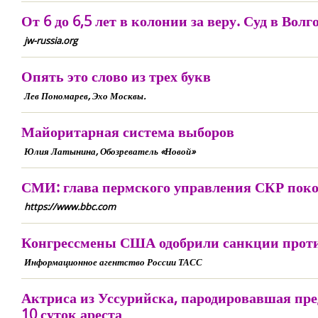
От 6 до 6,5 лет в колонии за веру. Суд в В
jw-russia.org
Опять это слово из трех букв
Лев Пономарев, Эхо Москвы.
Майоритарная система выборов
Юлия Латынина, Обозреватель «Новой»
СМИ: глава пермского управления СКР поко
https://www.bbc.com
Конгрессмены США одобрили санкции против
Информационное агентство России ТАСС
Актриса из Уссурийска, пародировавшая пр
10 суток ареста