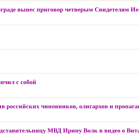
олгограде вынес приговор четверым Свидетелям И
нчил с собой
 российских чиновников, олигархов и пропага
едставительницу МВД Ирину Волк в видео о Вит