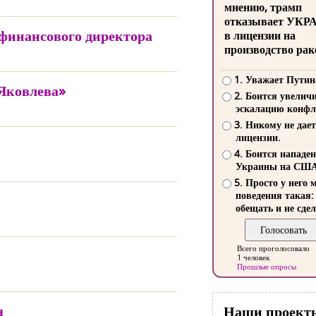
мнению, трамп
отказывает УКР
 финансового директора
в лицензии на
производство рак
1. Уважает Путин
 Яковлева»
2. Боится увелич
эскалацию конфл
3. Никому не дает
лицензии.
4. Боится нападе
Украины на СШ
5. Просто у него 
поведения такая:
обещать и не сдел
Всего проголосовало
1 человек
Прошлые опросы
я
Наши проект