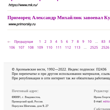
https://www.mk.ru/
Приморец Александр Михайлюк завоевал Ку
www.primorsky.ru
Предыдущая
1
2
3
4
5
6
7
8
9
10
...
83
106
107
108
109
110
111
112
113
...
2525
2526
© Арсеньевские вести, 1992—2022. Индекс подписки: П2436
При перепечатке и при другом использовании материалов, ссылка
При републикации в сети интернет так же обязательна работающа
Почтовый адрес:
Редактор:
690091
, г.
Владивосток
,
Ирина Георги
Приморский край
,
Россия
.
E-mail:
edito
Переулок Шевченко
, дом 9, 27
Собственн