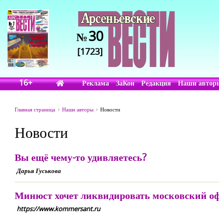
30
№
[1723]
16+
Реклама
ЗаКон
Редакция
Наши автор
Главная страница
Наши авторы
Новости
Новости
Вы ещё чему-то удивляетесь?
Дарья Гуськова
Минюст хочет ликвидировать московский оф
https://www.kommersant.ru