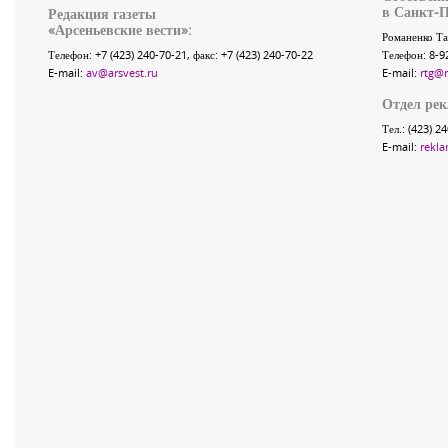
в Санкт-П
Редакция газеты
«
Арсеньевские вести
»:
Романенко Та
Телефон:
+7 (423) 240-70-21
, факс:
+7 (423) 240-70-22
Телефон: 8-9
E-mail:
av@arsvest.ru
E-mail:
rtg@
Отдел ре
Тел.: (423) 2
E-mail:
rekla