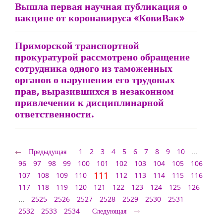
Вышла первая научная публикация о
вакцине от коронавируса «КовиВак»
Приморской транспортной
прокуратурой рассмотрено обращение
сотрудника одного из таможенных
органов о нарушении его трудовых
прав, выразившихся в незаконном
привлечении к дисциплинарной
ответственности.
Предыдущая
1
2
3
4
5
6
7
8
9
10
...
96
97
98
99
100
101
102
103
104
105
106
111
107
108
109
110
112
113
114
115
116
117
118
119
120
121
122
123
124
125
126
...
2525
2526
2527
2528
2529
2530
2531
2532
2533
2534
Следующая