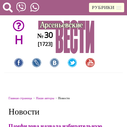
РУБРИКИ
30
№
H
[1723]
Главная страница
Наши авторы
Новости
Новости
Памфилова назвала избирательную