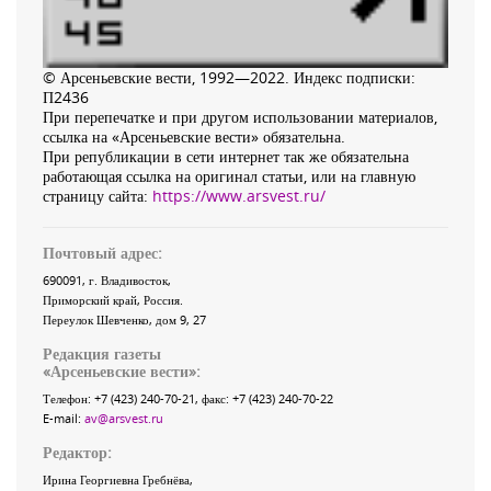
© Арсеньевские вести, 1992—2022. Индекс подписки:
П2436
При перепечатке и при другом использовании материалов,
ссылка на «Арсеньевские вести» обязательна.
При републикации в сети интернет так же обязательна
работающая ссылка на оригинал статьи, или на главную
страницу сайта:
https://www.arsvest.ru/
Почтовый адрес:
690091
, г.
Владивосток
,
Приморский край
,
Россия
.
Переулок Шевченко
, дом 9, 27
Редакция газеты
«
Арсеньевские вести
»:
Телефон:
+7 (423) 240-70-21
, факс:
+7 (423) 240-70-22
E-mail:
av@arsvest.ru
Редактор:
Ирина Георгиевна Гребнёва,