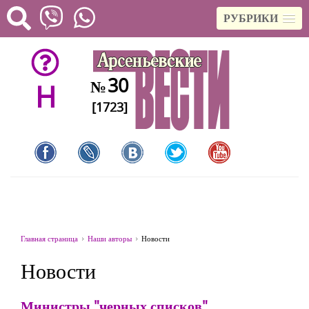
РУБРИКИ
30
№
H
[1723]
Главная страница
Наши авторы
Новости
Новости
Министры "черных списков"