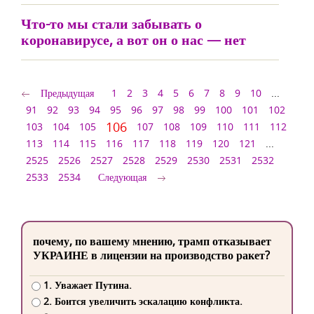
Что-то мы стали забывать о
коронавирусе, а вот он о нас — нет
Предыдущая
1
2
3
4
5
6
7
8
9
10
...
91
92
93
94
95
96
97
98
99
100
101
102
106
103
104
105
107
108
109
110
111
112
113
114
115
116
117
118
119
120
121
...
2525
2526
2527
2528
2529
2530
2531
2532
2533
2534
Следующая
почему, по вашему мнению, трамп отказывает
УКРАИНЕ в лицензии на производство ракет?
1. Уважает Путина.
2. Боится увеличить эскалацию конфликта.