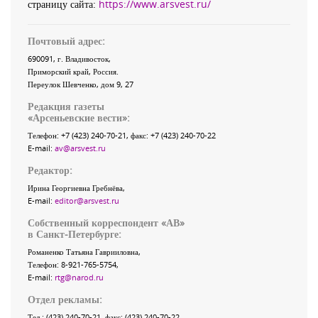
страницу сайта:
https://www.arsvest.ru/
Почтовый адрес:
690091
, г.
Владивосток
,
Приморский край
,
Россия
.
Переулок Шевченко
, дом 9, 27
Редакция газеты
«
Арсеньевские вести
»:
Телефон:
+7 (423) 240-70-21
, факс:
+7 (423) 240-70-22
E-mail:
av@arsvest.ru
Редактор:
Ирина Георгиевна Гребнёва,
E-mail:
editor@arsvest.ru
Собственный корреспондент «АВ»
в Санкт-Петербурге:
Романенко Татьяна Гаврииловна,
Телефон: 8-921-765-5754,
E-mail:
rtg@narod.ru
Отдел рекламы:
Тел.: (423) 240-70-21, факс: (423) 240-70-22