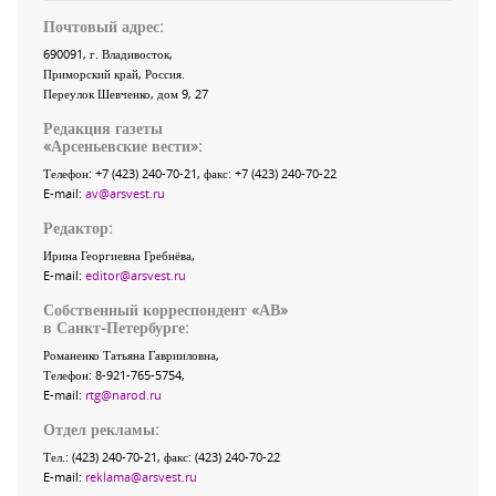
Почтовый адрес:
690091
, г.
Владивосток
,
Приморский край
,
Россия
.
Переулок Шевченко
, дом 9, 27
Редакция газеты
«
Арсеньевские вести
»:
Телефон:
+7 (423) 240-70-21
, факс:
+7 (423) 240-70-22
E-mail:
av@arsvest.ru
Редактор:
Ирина Георгиевна Гребнёва,
E-mail:
editor@arsvest.ru
Собственный корреспондент «АВ»
в Санкт-Петербурге:
Романенко Татьяна Гаврииловна,
Телефон: 8-921-765-5754,
E-mail:
rtg@narod.ru
Отдел рекламы:
Тел.: (423) 240-70-21, факс: (423) 240-70-22
E-mail:
reklama@arsvest.ru