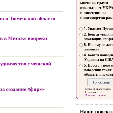
мнению, трамп
отказывает УКР
в лицензии на
ая и Тюменской области
производство рак
1. Уважает Путин
2. Боится увелич
ов в Минске вопреки
эскалацию конфл
3. Никому не дает
лицензии.
4. Боится нападе
Украины на СШ
удничество с чешской
5. Просто у него 
поведения такая:
обещать и не сдел
за создание «фирм-
Всего проголосовало
1 человек
Прошлые опросы
Наши проект