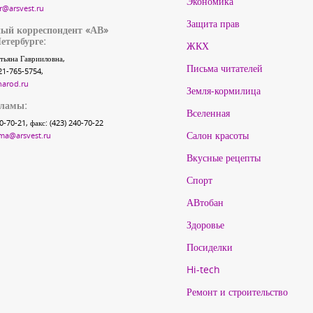
Экономика
r@arsvest.ru
Защита прав
ый корреспондент «АВ»
етербурге:
ЖКХ
тьяна Гаврииловна,
Письма читателей
21-765-5754,
narod.ru
Земля-кормилица
кламы:
Вселенная
40-70-21, факс: (423) 240-70-22
Салон красоты
ma@arsvest.ru
Вкусные рецепты
Спорт
АВтобан
Здоровье
Посиделки
Hi-tech
Ремонт и строительство