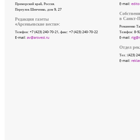
Приморский край
,
Россия
.
E-mail:
edito
Переулок Шевченко
, дом 9, 27
Собственн
в Санкт-П
Редакция газеты
«
Арсеньевские вести
»:
Романенко Та
Телефон:
+7 (423) 240-70-21
, факс:
+7 (423) 240-70-22
Телефон: 8-9
E-mail:
av@arsvest.ru
E-mail:
rtg@
Отдел ре
Тел.: (423) 2
E-mail:
rekla