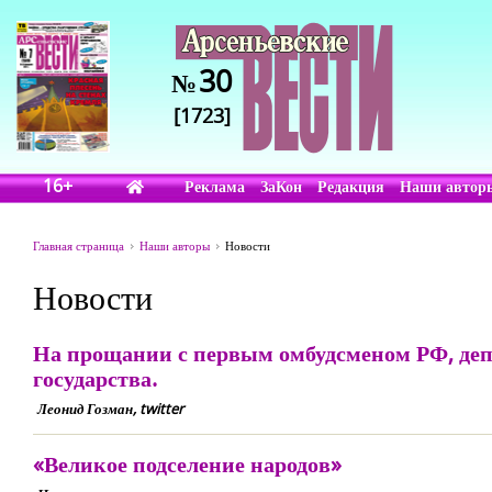
30
№
[1723]
16+
Реклама
ЗаКон
Редакция
Наши автор
Главная страница
Наши авторы
Новости
Новости
На прощании с первым омбудсменом РФ, де
государства.
Леонид Гозман, twitter
«Великое подселение народов»