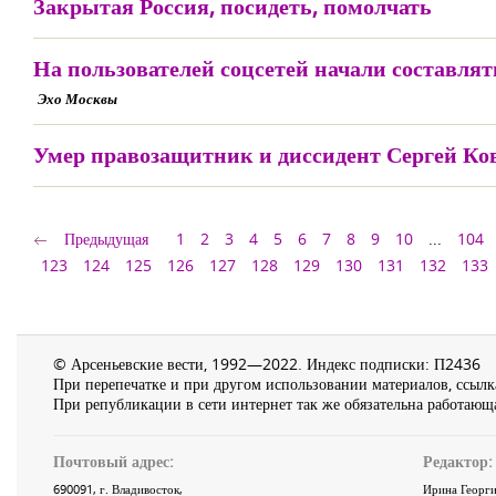
Закрытая Россия, посидеть, помолчать
На пользователей соцсетей начали составля
Эхо Москвы
Умер правозащитник и диссидент Сергей Ко
Предыдущая
1
2
3
4
5
6
7
8
9
10
...
104
123
124
125
126
127
128
129
130
131
132
133
© Арсеньевские вести, 1992—2022. Индекс подписки: П2436
При перепечатке и при другом использовании материалов, ссылка
При републикации в сети интернет так же обязательна работающа
Почтовый адрес:
Редактор:
690091
, г.
Владивосток
,
Ирина Георги