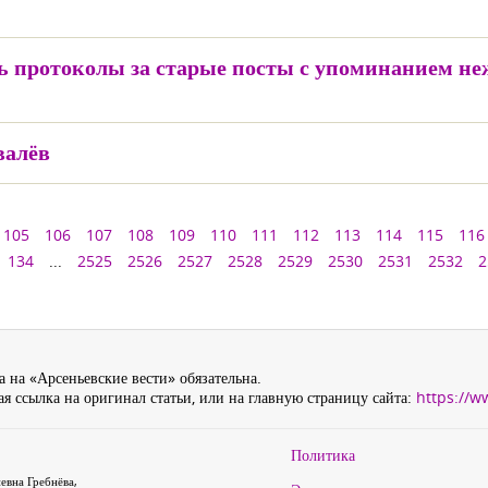
ть протоколы за старые посты с упоминанием н
валёв
105
106
107
108
109
110
111
112
113
114
115
116
134
...
2525
2526
2527
2528
2529
2530
2531
2532
2
 на «Арсеньевские вести» обязательна.
я ссылка на оригинал статьи, или на главную страницу сайта:
https://w
Политика
евна Гребнёва,