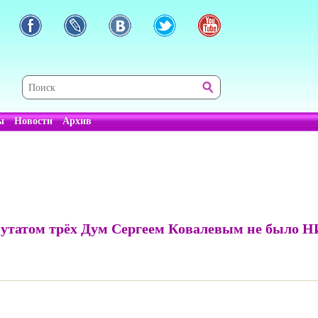
ы
Новости
Архив
путатом трёх Дум Сергеем Ковалевым не было