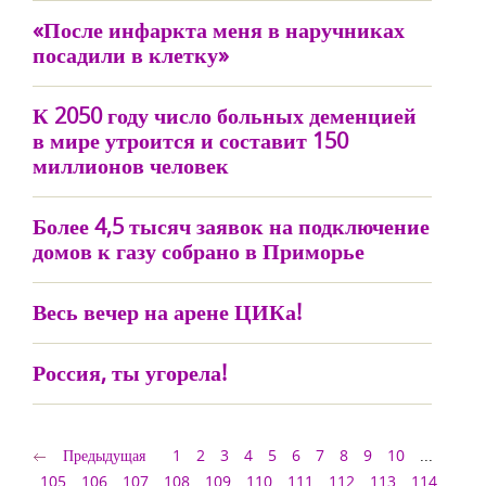
«После инфаркта меня в наручниках
посадили в клетку»
К 2050 году число больных деменцией
в мире утроится и составит 150
миллионов человек
Более 4,5 тысяч заявок на подключение
домов к газу собрано в Приморье
Весь вечер на арене ЦИКа!
Россия, ты угорела!
Предыдущая
1
2
3
4
5
6
7
8
9
10
...
105
106
107
108
109
110
111
112
113
114