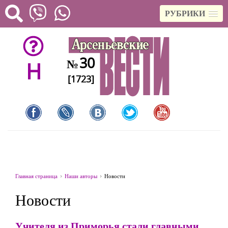
РУБРИКИ
30
№
H
[1723]
Главная страница
Наши авторы
Новости
Новости
Учителя из Приморья стали главными