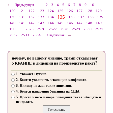
Предыдущая
1
2
3
4
5
6
7
8
9
10
...
120
121
122
123
124
125
126
127
128
129
135
130
131
132
133
134
136
137
138
139
140
141
142
143
144
145
146
147
148
149
150
...
2525
2526
2527
2528
2529
2530
2531
2532
2533
2534
Следующая
почему, по вашему мнению, трамп отказывает
УКРАИНЕ в лицензии на производство ракет?
1. Уважает Путина.
2. Боится увеличить эскалацию конфликта.
3. Никому не дает такие лицензии.
4. Боится нападения Украины на США
5. Просто у него манера поведения такая: обещать и
не сделать.