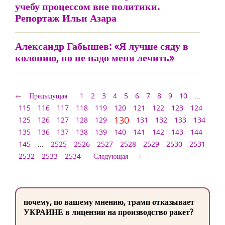
учебу процессом вне политики.
Репортаж Ильи Азара
Александр Габышев: «Я лучше сяду в
колонию, но не надо меня лечить»
Предыдущая
1
2
3
4
5
6
7
8
9
10
...
115
116
117
118
119
120
121
122
123
124
130
125
126
127
128
129
131
132
133
134
135
136
137
138
139
140
141
142
143
144
145
...
2525
2526
2527
2528
2529
2530
2531
2532
2533
2534
Следующая
почему, по вашему мнению, трамп отказывает
УКРАИНЕ в лицензии на производство ракет?