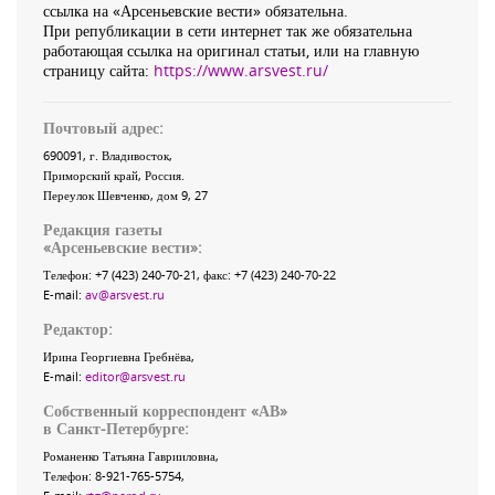
ссылка на «Арсеньевские вести» обязательна.
При републикации в сети интернет так же обязательна
работающая ссылка на оригинал статьи, или на главную
страницу сайта:
https://www.arsvest.ru/
Почтовый адрес:
690091
, г.
Владивосток
,
Приморский край
,
Россия
.
Переулок Шевченко
, дом 9, 27
Редакция газеты
«
Арсеньевские вести
»:
Телефон:
+7 (423) 240-70-21
, факс:
+7 (423) 240-70-22
E-mail:
av@arsvest.ru
Редактор:
Ирина Георгиевна Гребнёва,
E-mail:
editor@arsvest.ru
Собственный корреспондент «АВ»
в Санкт-Петербурге:
Романенко Татьяна Гаврииловна,
Телефон: 8-921-765-5754,