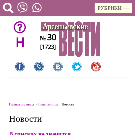
РУБРИКИ
30
№
H
[1723]
Главная страница
Наши авторы
Новости
Новости
В списках не значится