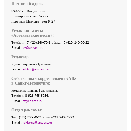
Почтовый адрес:
690091
, г.
Владивосток
,
Приморский край
,
Россия
.
Переулок Шевченко
, дом 9, 27
Редакция газеты
«
Арсеньевские вести
»:
Телефон:
+7 (423) 240-70-21
, факс:
+7 (423) 240-70-22
E-mail:
av@arsvest.ru
Редактор:
Ирина Георгиевна Гребнёва,
E-mail:
editor@arsvest.ru
Собственный корреспондент «АВ»
в Санкт-Петербурге:
Романенко Татьяна Гаврииловна,
Телефон: 8-921-765-5754,
E-mail:
rtg@narod.ru
Отдел рекламы:
Тел.: (423) 240-70-21, факс: (423) 240-70-22
E-mail:
reklama@arsvest.ru