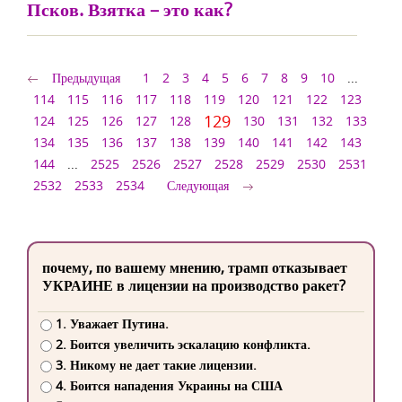
Псков. Взятка – это как?
Предыдущая
1
2
3
4
5
6
7
8
9
10
...
114
115
116
117
118
119
120
121
122
123
129
124
125
126
127
128
130
131
132
133
134
135
136
137
138
139
140
141
142
143
144
...
2525
2526
2527
2528
2529
2530
2531
2532
2533
2534
Следующая
почему, по вашему мнению, трамп отказывает
УКРАИНЕ в лицензии на производство ракет?
1. Уважает Путина.
2. Боится увеличить эскалацию конфликта.
3. Никому не дает такие лицензии.
4. Боится нападения Украины на США