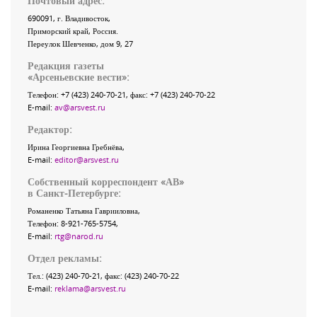
Почтовый адрес:
690091
, г.
Владивосток
,
Приморский край
,
Россия
.
Переулок Шевченко
, дом 9, 27
Редакция газеты
«
Арсеньевские вести
»:
Телефон:
+7 (423) 240-70-21
, факс:
+7 (423) 240-70-22
E-mail:
av@arsvest.ru
Редактор:
Ирина Георгиевна Гребнёва,
E-mail:
editor@arsvest.ru
Собственный корреспондент «АВ»
в Санкт-Петербурге:
Романенко Татьяна Гаврииловна,
Телефон: 8-921-765-5754,
E-mail:
rtg@narod.ru
Отдел рекламы:
Тел.: (423) 240-70-21, факс: (423) 240-70-22
E-mail:
reklama@arsvest.ru