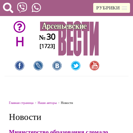
РУБРИКИ
30
№
H
[1723]
Главная страница
Наши авторы
Новости
Новости
Министерство образования сломало