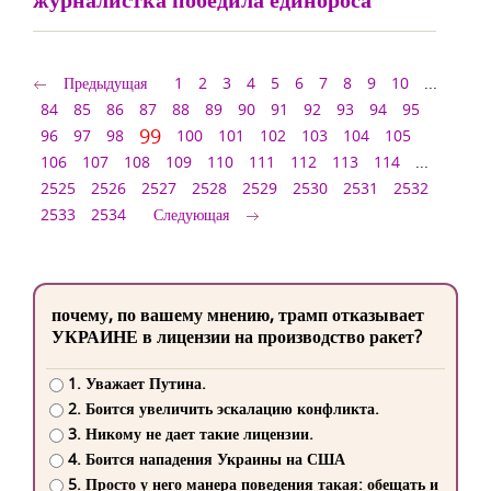
Предыдущая
1
2
3
4
5
6
7
8
9
10
...
84
85
86
87
88
89
90
91
92
93
94
95
99
96
97
98
100
101
102
103
104
105
106
107
108
109
110
111
112
113
114
...
2525
2526
2527
2528
2529
2530
2531
2532
2533
2534
Следующая
почему, по вашему мнению, трамп отказывает
УКРАИНЕ в лицензии на производство ракет?
1. Уважает Путина.
2. Боится увеличить эскалацию конфликта.
3. Никому не дает такие лицензии.
4. Боится нападения Украины на США
5. Просто у него манера поведения такая: обещать и