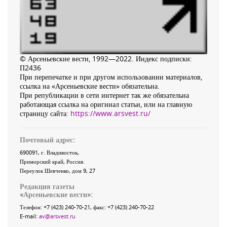
© Арсеньевские вести, 1992—2022. Индекс подписки:
П2436
При перепечатке и при другом использовании материалов,
ссылка на «Арсеньевские вести» обязательна.
При републикации в сети интернет так же обязательна
работающая ссылка на оригинал статьи, или на главную
страницу сайта:
https://www.arsvest.ru/
Почтовый адрес:
690091
, г.
Владивосток
,
Приморский край
,
Россия
.
Переулок Шевченко
, дом 9, 27
Редакция газеты
«
Арсеньевские вести
»:
Телефон:
+7 (423) 240-70-21
, факс:
+7 (423) 240-70-22
E-mail:
av@arsvest.ru