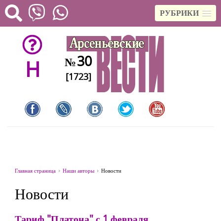
РУБРИКИ
30
№
H
[1723]
Главная страница
Наши авторы
Новости
Новости
Тариф "Платона" с 1 февраля