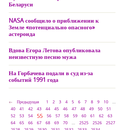
Беларуси
NASA сообщило о приближении к
Земле «потенциально опасного»
астероида
Вдова Егора Летова опубликовала
неизвестную песню мужа
На Горбачева подали в суд из-за
событий 1991 года
Предыдущая
1
2
3
4
5
6
7
8
9
10
...
40
41
42
43
44
45
46
47
48
49
50
51
55
52
53
54
56
57
58
59
60
61
62
63
64
65
66
67
68
69
70
...
2525
2526
2527
2528
2529
2530
2531
2532
2533
2534