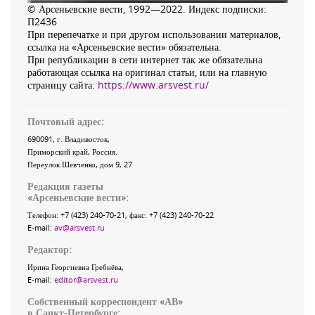
© Арсеньевские вести, 1992—2022. Индекс подписки:
П2436
При перепечатке и при другом использовании материалов,
ссылка на «Арсеньевские вести» обязательна.
При републикации в сети интернет так же обязательна
работающая ссылка на оригинал статьи, или на главную
страницу сайта:
https://www.arsvest.ru/
Почтовый адрес:
690091
, г.
Владивосток
,
Приморский край
,
Россия
.
Переулок Шевченко
, дом 9, 27
Редакция газеты
«
Арсеньевские вести
»:
Телефон:
+7 (423) 240-70-21
, факс:
+7 (423) 240-70-22
E-mail:
av@arsvest.ru
Редактор:
Ирина Георгиевна Гребнёва,
E-mail:
editor@arsvest.ru
Собственный корреспондент «АВ»
в Санкт-Петербурге: