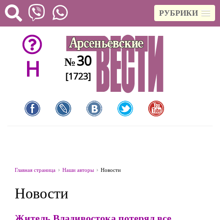
РУБРИКИ
30
№
H
[1723]
Главная страница
Наши авторы
Новости
Новости
Житель Владивостока потерял все