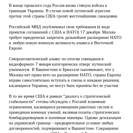
В конце прошлого года Россия вновь стянула войска к
границам Украины. В случае новой путинской агрессии
против этой страны США грозят жесточайшими санкциями.
Российский МИД опубликовал свои требования (в виде
проектов соглашений с США и НАТО) 17 декабря. Москва
требует юридически запретить дальнейшее расширение НАТО
и любую новую военную активность альянса в Восточной
Европе.
Североатлантический альянс по итогам совещания в
видеоформате 7 января категорически отверг путинский
ультиматум. В Вашингтоне и Брюсселе напоминают, что у
Москвы нет права вето на расширение НАТО, страны Европы
вправе самостоятельно вступать в союзы и никакие решения,
касающиеся Украины, не могут быть приняты без ее участия.
В то же время США в рамках "диалога о стратегической
стабильности" готовы обсуждать с Россией взаимные
ограничения, касающиеся размещения ракетных систем и
проведения военных учений, включая полеты стратегических
бомбардировщиков и наземные маневры. Однако деэскалация
на украинской границе - предварительное условие любых
договоренностей, подчеркивают в Вашингтоне. Сокращение