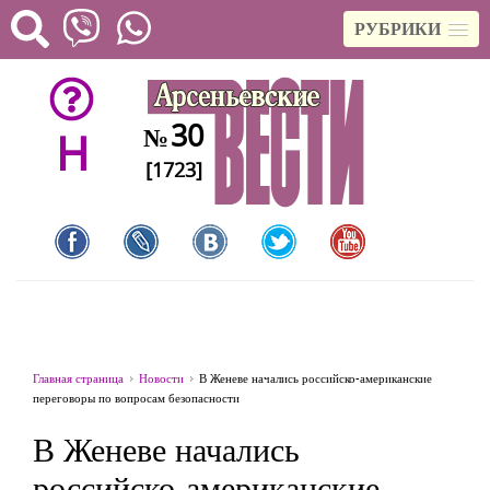
РУБРИКИ
30
№
H
[1723]
Главная страница
Новости
В Женеве начались российско-американские
переговоры по вопросам безопасности
В Женеве начались
российско-американские