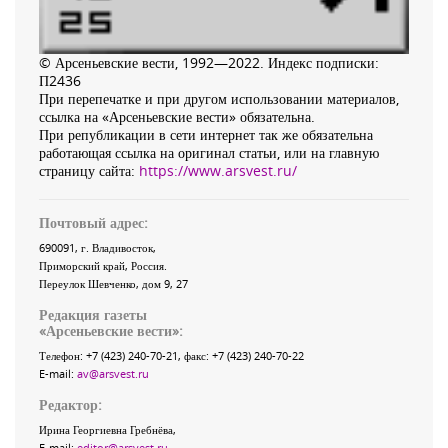
© Арсеньевские вести, 1992—2022. Индекс подписки:
П2436
При перепечатке и при другом использовании материалов,
ссылка на «Арсеньевские вести» обязательна.
При републикации в сети интернет так же обязательна
работающая ссылка на оригинал статьи, или на главную
страницу сайта:
https://www.arsvest.ru/
Почтовый адрес:
690091
, г.
Владивосток
,
Приморский край
,
Россия
.
Переулок Шевченко
, дом 9, 27
Редакция газеты
«
Арсеньевские вести
»:
Телефон:
+7 (423) 240-70-21
, факс:
+7 (423) 240-70-22
E-mail:
av@arsvest.ru
Редактор:
Ирина Георгиевна Гребнёва,
E-mail:
editor@arsvest.ru