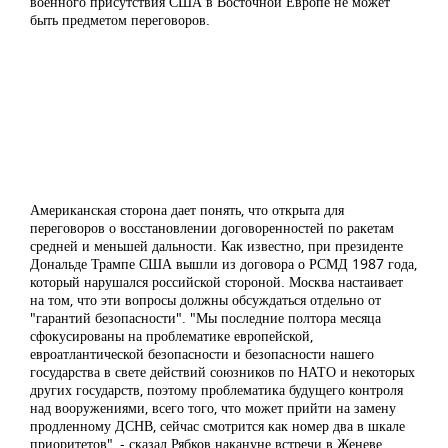
военного присутствия США в Восточной Европе не может
быть предметом переговоров.
Американская сторона дает понять, что открыта для
переговоров о восстановлении договоренностей по ракетам
средней и меньшей дальности. Как известно, при президенте
Дональде Трампе США вышли из договора о РСМД 1987 года,
который нарушался российской стороной. Москва настаивает
на том, что эти вопросы должны обсуждаться отдельно от
"гарантий безопасности". "Мы последние полтора месяца
сфокусированы на проблематике европейской,
евроатлантической безопасности и безопасности нашего
государства в свете действий союзников по НАТО и некоторых
других государств, поэтому проблематика будущего контроля
над вооружениями, всего того, что может прийти на замену
продленному ДСНВ, сейчас смотрится как номер два в шкале
приоритетов", - сказал Рябков накануне встречи в Женеве.