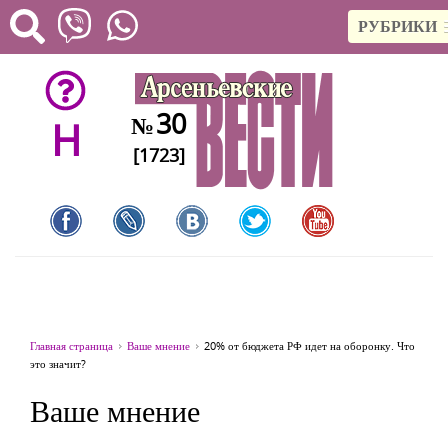
РУБРИКИ
30
№
H
[1723]
Главная страница
Ваше мнение
20% от бюджета РФ идет на оборонку. Что
это значит?
Ваше мнение