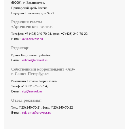
690091
, г.
Владивосток
,
Приморский край
,
Россия
.
Переулок Шевченко
, дом 9, 27
Редакция газеты
«
Арсеньевские вести
»:
Телефон:
+7 (423) 240-70-21
, факс:
+7 (423) 240-70-22
E-mail:
av@arsvest.ru
Редактор:
Ирина Георгиевна Гребнёва,
E-mail:
editor@arsvest.ru
Собственный корреспондент «АВ»
в Санкт-Петербурге:
Романенко Татьяна Гаврииловна,
Телефон: 8-921-765-5754,
E-mail:
rtg@narod.ru
Отдел рекламы:
Тел.: (423) 240-70-21, факс: (423) 240-70-22
E-mail:
reklama@arsvest.ru