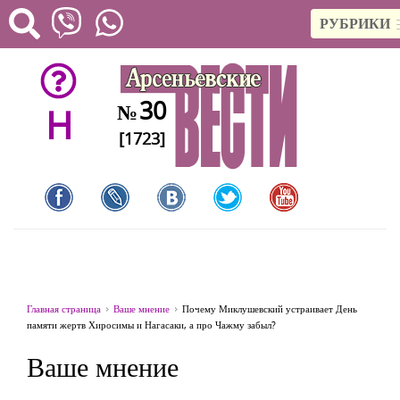
РУБРИКИ
30
№
H
[1723]
Главная страница
Ваше мнение
Почему Миклушевский устраивает День
памяти жертв Хиросимы и Нагасаки, а про Чажму забыл?
Ваше мнение