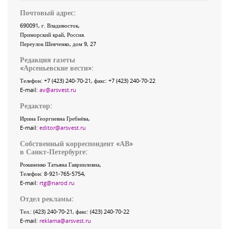
Почтовый адрес:
690091
, г.
Владивосток
,
Приморский край
,
Россия
.
Переулок Шевченко
, дом 9, 27
Редакция газеты
«
Арсеньевские вести
»:
Телефон:
+7 (423) 240-70-21
, факс:
+7 (423) 240-70-22
E-mail:
av@arsvest.ru
Редактор:
Ирина Георгиевна Гребнёва,
E-mail:
editor@arsvest.ru
Собственный корреспондент «АВ»
в Санкт-Петербурге:
Романенко Татьяна Гаврииловна,
Телефон: 8-921-765-5754,
E-mail:
rtg@narod.ru
Отдел рекламы:
Тел.: (423) 240-70-21, факс: (423) 240-70-22
E-mail:
reklama@arsvest.ru