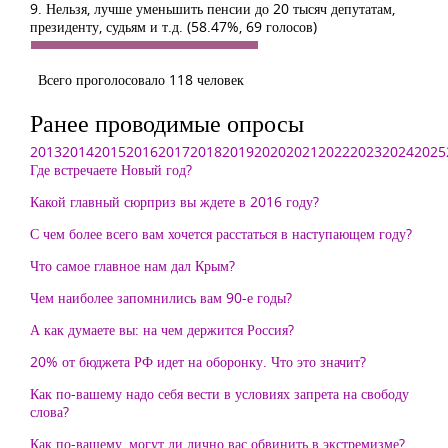
9. Нельзя, лучше уменьшить пенсии до 20 тысяч депутатам,
президенту, судьям и т.д.
(58.47%, 69 голосов)
Всего проголосовало 118 человек
Ранее проводимые опросы
2013
2014
2015
2016
2017
2018
2019
2020
2021
2022
2023
2024
2025
Где встречаете Новый год?
Какой главный сюрприз вы ждете в 2016 году?
С чем более всего вам хочется расстаться в наступающем году?
Что самое главное нам дал Крым?
Чем наиболее запомнились вам 90-е годы?
А как думаете вы: на чем держится Россия?
20% от бюджета РФ идет на оборонку. Что это значит?
Как по-вашему надо себя вести в условиях запрета на свободу
слова?
Как по-вашему, могут ли лично вас обвинить в экстремизме?