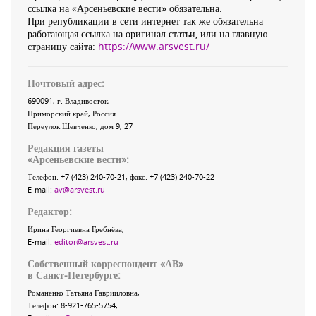
ссылка на «Арсеньевские вести» обязательна.
При републикации в сети интернет так же обязательна
работающая ссылка на оригинал статьи, или на главную
страницу сайта:
https://www.arsvest.ru/
Почтовый адрес:
690091
, г.
Владивосток
,
Приморский край
,
Россия
.
Переулок Шевченко
, дом 9, 27
Редакция газеты
«
Арсеньевские вести
»:
Телефон:
+7 (423) 240-70-21
, факс:
+7 (423) 240-70-22
E-mail:
av@arsvest.ru
Редактор:
Ирина Георгиевна Гребнёва,
E-mail:
editor@arsvest.ru
Собственный корреспондент «АВ»
в Санкт-Петербурге:
Романенко Татьяна Гаврииловна,
Телефон: 8-921-765-5754,