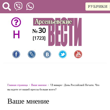
РУБРИКИ
30
№
H
[1723]
Главная страница
Ваше мнение
13 января - День Российской Печати. Что
вы ждете от нашей прессы больше всего?
Ваше мнение