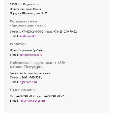
690091
, г.
Владивосток
,
Приморский край
,
Россия
.
Переулок Шевченко
, дом 9, 27
Редакция газеты
«
Арсеньевские вести
»:
Телефон:
+7 (423) 240-70-21
, факс:
+7 (423) 240-70-22
E-mail:
av@arsvest.ru
Редактор:
Ирина Георгиевна Гребнёва,
E-mail:
editor@arsvest.ru
Собственный корреспондент «АВ»
в Санкт-Петербурге:
Романенко Татьяна Гаврииловна,
Телефон: 8-921-765-5754,
E-mail:
rtg@narod.ru
Отдел рекламы:
Тел.: (423) 240-70-21, факс: (423) 240-70-22
E-mail:
reklama@arsvest.ru