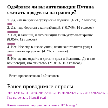
Одобряете ли вы антисанкции Путина –
сжигать продукты на границе?
1. Да, нам не нужны буржуйские подачки.
(4.7%, 7 голосов)
2. Да, надо бороться с контрабандой.
(10.74%, 16 голосов)
3. Нет, и санкции, и антисанкции лишь углубляют кризис.
(8.05%, 12 голосов)
4. Нет. Нас еще в школе учили, какие капиталисты уроды –
уничтожают продукты.
(4.7%, 7 голосов)
5. Нет, лучше отдайте в детские дома и больницы. Да и кто
вам поверит, что сжигаете?
(71.81%, 107 голосов)
Всего проголосовало 149 человек
Ранее проводимые опросы
2013
2014
2015
2016
2017
2018
2019
2020
2021
2022
2023
2024
2025
Где встречаете Новый год?
Какой главный сюрприз вы ждете в 2016 году?