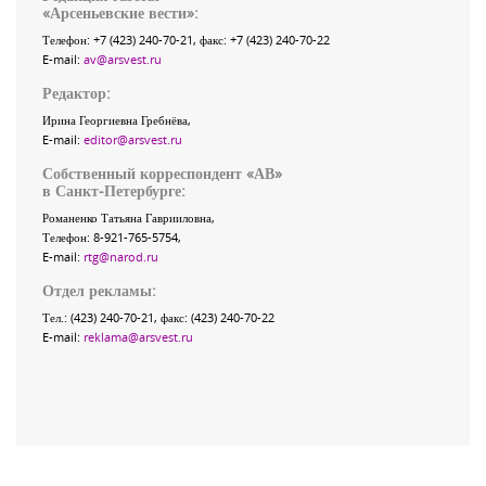
«
Арсеньевские вести
»:
Телефон:
+7 (423) 240-70-21
, факс:
+7 (423) 240-70-22
E-mail:
av@arsvest.ru
Редактор:
Ирина Георгиевна Гребнёва,
E-mail:
editor@arsvest.ru
Собственный корреспондент «АВ»
в Санкт-Петербурге:
Романенко Татьяна Гаврииловна,
Телефон: 8-921-765-5754,
E-mail:
rtg@narod.ru
Отдел рекламы:
Тел.: (423) 240-70-21, факс: (423) 240-70-22
E-mail:
reklama@arsvest.ru