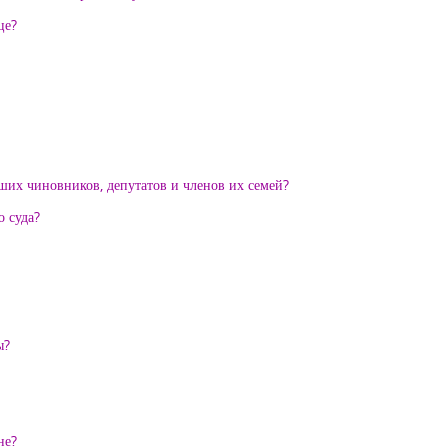
це?
их чиновников, депутатов и членов их семей?
о суда?
ы?
не?