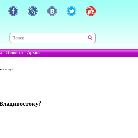
ы
Новости
Архив
востоку?
Владивостоку?