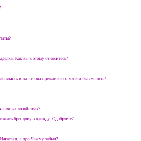
?
утаты?
делка. Как вы к этому относитесь?
ю власть и на что вы прежде всего хотели бы сменить?
в личных хозяйствах?
тожать брендовую одежду. Одобряете?
агасаки, а про Чажму забыл?