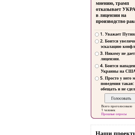
мнению, трамп
отказывает УКР
в лицензии на
производство рак
1. Уважает Путин
2. Боится увелич
эскалацию конфл
3. Никому не дает
лицензии.
4. Боится нападе
Украины на СШ
5. Просто у него 
поведения такая:
обещать и не сдел
Всего проголосовало
1 человек
Прошлые опросы
Наши проект