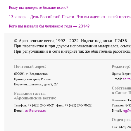
Кому вы доверяете больше всего?
13 января - День Российской Печати. Что вы ждете от нашей прессы
Кого вы назвали бы человеком года — 2014?
© Арсеньевские вести, 1992—2022. Индекс подписки: П2436
При перепечатке и при другом использовании материалов, ссылка
При републикации в сети интернет так же обязательна работающа
Почтовый адрес:
Редактор:
690091
, г.
Владивосток
,
Ирина Георги
Приморский край
,
Россия
.
E-mail:
edito
Переулок Шевченко
, дом 9, 27
Собственн
в Санкт-П
Редакция газеты
«
Арсеньевские вести
»:
Романенко Та
Телефон:
+7 (423) 240-70-21
, факс:
+7 (423) 240-70-22
Телефон: 8-9
E-mail:
av@arsvest.ru
E-mail:
rtg@
Отдел ре
Тел.: (423) 2