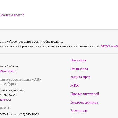
 больше всего?
 на «Арсеньевские вести» обязательна.
я ссылка на оригинал статьи, или на главную страницу сайта:
https://w
Политика
евна Гребнёва,
Экономика
r@arsvest.ru
Защита прав
ый корреспондент «АВ»
етербурге:
ЖКХ
тьяна Гаврииловна,
Письма читателей
21-765-5754,
narod.ru
Земля-кормилица
кламы:
Вселенная
40-70-21, факс: (423) 240-70-22