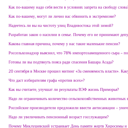
Как по-вашему надо себя вести в условиях запрета на свободу слова
Как по-вашему, могут ли лично вас обвинить в экстремизме?
Надеетесь ли вы на чистоту улиц Владивостока этой зимой?
Разработан закон о насилии в семье. Почему его не принимают деп
Какова главная причина, почему у нас такие маленькие пенсии?
Россельхознадзор выяснил, что 78% импортозамещенного сыра – под
Готовы ли вы подтянуть пояса ради спасения Башара Асада?
20 сентября в Москве прошел митинг «За сменяемость власти». Каку
Что даст избирателям графа «против всех»?
Как вы считаете, улучшат ли результаты ВЭФ жизнь Приморья?
Надо ли ограничивать количество сельскохозяйственных животных 
Российские производители предложили ввести антисанкции – унич
Надо ли увеличивать пенсионный возраст госслужащим?
Почему Миклушевский устраивает День памяти жертв Хиросимы и Н