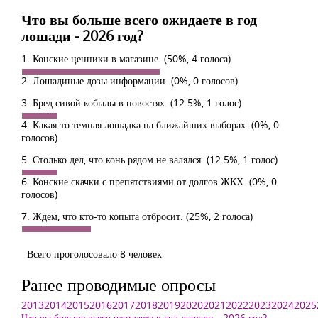
Что вы больше всего ожидаете в год
лошади - 2026 год?
1. Конские ценники в магазине.
(50%, 4 голоса)
2. Лошадиные дозы информации.
(0%, 0 голосов)
3. Бред сивой кобылы в новостях.
(12.5%, 1 голос)
4. Какая-то темная лошадка на ближайших выборах.
(0%, 0
голосов)
5. Столько дел, что конь рядом не валялся.
(12.5%, 1 голос)
6. Конские скачки с препятствиями от долгов ЖКХ.
(0%, 0
голосов)
7. Ждем, что кто-то копыта отбросит.
(25%, 2 голоса)
Всего проголосовало 8 человек
Ранее проводимые опросы
2013
2014
2015
2016
2017
2018
2019
2020
2021
2022
2023
2024
2025
Что вы больше всего ожидаете в год лошади - 2026 год?