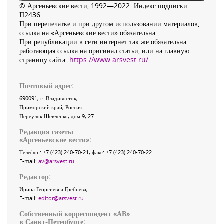
© Арсеньевские вести, 1992—2022. Индекс подписки:
П2436
При перепечатке и при другом использовании материалов,
ссылка на «Арсеньевские вести» обязательна.
При републикации в сети интернет так же обязательна
работающая ссылка на оригинал статьи, или на главную
страницу сайта:
https://www.arsvest.ru/
Почтовый адрес:
690091
, г.
Владивосток
,
Приморский край
,
Россия
.
Переулок Шевченко
, дом 9, 27
Редакция газеты
«
Арсеньевские вести
»:
Телефон:
+7 (423) 240-70-21
, факс:
+7 (423) 240-70-22
E-mail:
av@arsvest.ru
Редактор:
Ирина Георгиевна Гребнёва,
E-mail:
editor@arsvest.ru
Собственный корреспондент «АВ»
в Санкт-Петербурге: