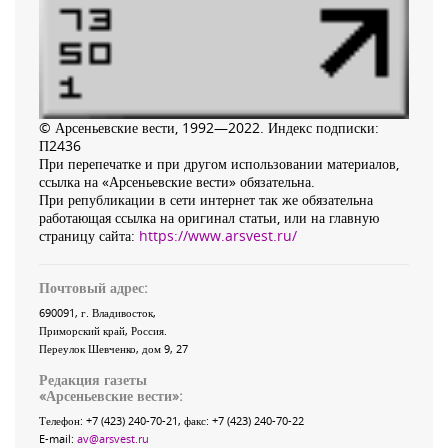
© Арсеньевские вести, 1992—2022. Индекс подписки:
П2436
При перепечатке и при другом использовании материалов,
ссылка на «Арсеньевские вести» обязательна.
При републикации в сети интернет так же обязательна
работающая ссылка на оригинал статьи, или на главную
страницу сайта:
https://www.arsvest.ru/
Почтовый адрес:
690091
, г.
Владивосток
,
Приморский край
,
Россия
.
Переулок Шевченко
, дом 9, 27
Редакция газеты
«
Арсеньевские вести
»:
Телефон:
+7 (423) 240-70-21
, факс:
+7 (423) 240-70-22
E-mail:
av@arsvest.ru