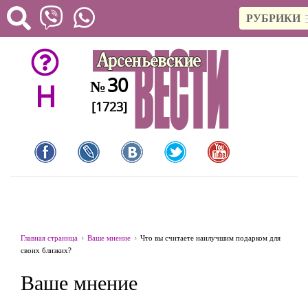
РУБРИКИ
30
№
H
[1723]
Главная страница
Ваше мнение
Что вы считаете наилучшим подарком для
своих близких?
Ваше мнение