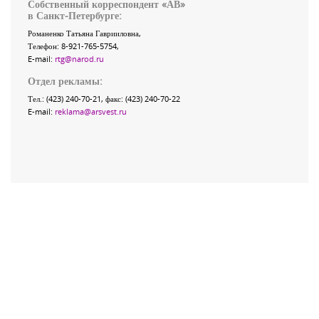
Собственный корреспондент «АВ»
в Санкт-Петербурге:
Романенко Татьяна Гаврииловна,
Телефон: 8-921-765-5754,
E-mail:
rtg@narod.ru
Отдел рекламы:
Тел.: (423) 240-70-21, факс: (423) 240-70-22
E-mail:
reklama@arsvest.ru