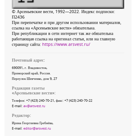
© Арсеньевские вести, 1992—2022. Индекс подписки:
П2436
При перепечатке и при другом использовании материалов,
ссылка на «Арсеньевские вести» обязательна.
При републикации в сети интернет так же обязательна
работающая ссылка на оригинал статьи, или на главную
страницу сайта:
https://www.arsvest.ru/
Почтовый адрес:
690091
, г.
Владивосток
,
Приморский край
,
Россия
.
Переулок Шевченко
, дом 9, 27
Редакция газеты
«
Арсеньевские вести
»:
Телефон:
+7 (423) 240-70-21
, факс:
+7 (423) 240-70-22
E-mail:
av@arsvest.ru
Редактор:
Ирина Георгиевна Гребнёва,
E-mail:
editor@arsvest.ru