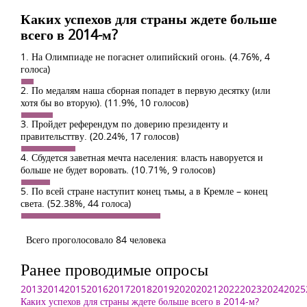
Каких успехов для страны ждете больше
всего в 2014-м?
1. На Олимпиаде не погаснет олипийский огонь.
(4.76%, 4
голоса)
2. По медалям наша сборная попадет в первую десятку (или
хотя бы во вторую).
(11.9%, 10 голосов)
3. Пройдет референдум по доверию президенту и
правительсттву.
(20.24%, 17 голосов)
4. Сбудется заветная мечта населения: власть наворуется и
больше не будет воровать.
(10.71%, 9 голосов)
5. По всей стране наступит конец тьмы, а в Кремле – конец
света.
(52.38%, 44 голоса)
Всего проголосовало 84 человека
Ранее проводимые опросы
2013
2014
2015
2016
2017
2018
2019
2020
2021
2022
2023
2024
2025
Каких успехов для страны ждете больше всего в 2014-м?