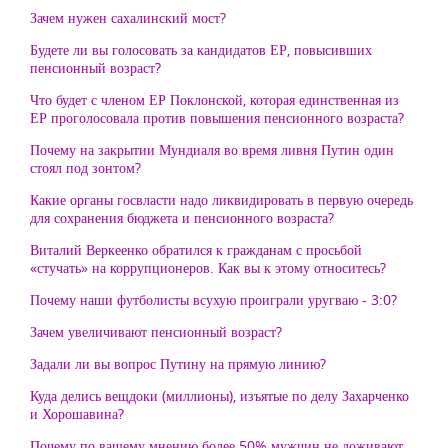
Зачем нужен сахалинский мост?
Будете ли вы голосовать за кандидатов ЕР, повысивших
пенсионный возраст?
Что будет с членом ЕР Поклонской, которая единственная из
ЕР проголосовала против повышения пенсионного возраста?
Почему на закрытии Мундиаля во время ливня Путин один
стоял под зонтом?
Какие органы госвласти надо ликвидировать в первую очередь
для сохранения бюджета и пенсионного возраста?
Виталий Веркеенко обратился к гражданам с просьбой
«стучать» на коррупционеров. Как вы к этому относитесь?
Почему наши футболисты всухую проиграли уругваю - 3:0?
Зачем увеличивают пенсионный возраст?
Задали ли вы вопрос Путину на прямую линию?
Куда делись вещдоки (миллионы), изъятые по делу Захарченко
и Хорошавина?
Почему по вашему мнению более 50% мужчин не доживают