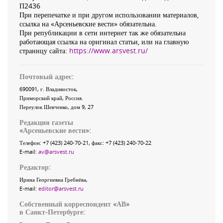
П2436
При перепечатке и при другом использовании материалов,
ссылка на «Арсеньевские вести» обязательна.
При републикации в сети интернет так же обязательна
работающая ссылка на оригинал статьи, или на главную
страницу сайта:
https://www.arsvest.ru/
Почтовый адрес:
690091
, г.
Владивосток
,
Приморский край
,
Россия
.
Переулок Шевченко
, дом 9, 27
Редакция газеты
«
Арсеньевские вести
»:
Телефон:
+7 (423) 240-70-21
, факс:
+7 (423) 240-70-22
E-mail:
av@arsvest.ru
Редактор:
Ирина Георгиевна Гребнёва,
E-mail:
editor@arsvest.ru
Собственный корреспондент «АВ»
в Санкт-Петербурге: