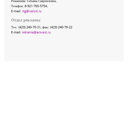
Романенко Татьяна Гаврииловна,
Телефон: 8-921-765-5754,
E-mail:
rtg@narod.ru
Отдел рекламы:
Тел.: (423) 240-70-21, факс: (423) 240-70-22
E-mail:
reklama@arsvest.ru