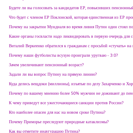
Будете ли вы голосовать за кандидатов ЕР, повысивших пенсионный
Что будет с членом ЕР Поклонской, которая единственная из ЕР пр
Почему на закрытии Мундиаля во время ливня Путин один стоял п
Какие органы госвласти надо ликвидировать в первую очередь для 
Виталий Веркеенко обратился к гражданам с просьбой «стучать» на 
Почему наши футболисты всухую проиграли уругваю - 3:0?
Зачем увеличивают пенсионный возраст?
Задали ли вы вопрос Путину на прямую линию?
Куда делись вещдоки (миллионы), изъятые по делу Захарченко и Хо
Почему по вашему мнению более 50% мужчин не доживают до пен
К чему приведут все ужесточающиеся санкции против России?
Кто наиболее опасен для нас на новом сроке Путина?
Почему Приморье преследуют природные катаклизмы?
Как вы отметите инаугурацию Путина?