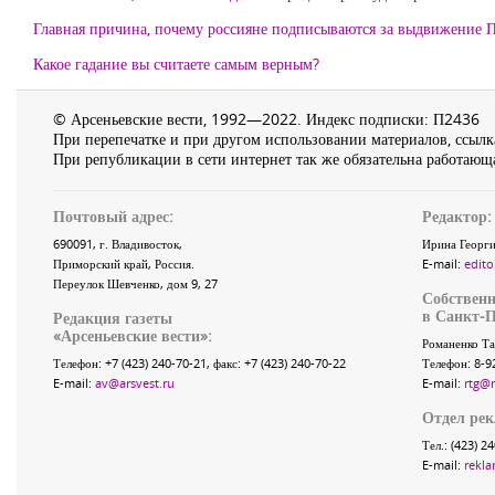
Главная причина, почему россияне подписываются за выдвижение П
Какое гадание вы считаете самым верным?
© Арсеньевские вести, 1992—2022. Индекс подписки: П2436
При перепечатке и при другом использовании материалов, ссылка
При републикации в сети интернет так же обязательна работающа
Почтовый адрес:
Редактор:
690091
, г.
Владивосток
,
Ирина Георги
Приморский край
,
Россия
.
E-mail:
edito
Переулок Шевченко
, дом 9, 27
Собственн
в Санкт-П
Редакция газеты
«
Арсеньевские вести
»:
Романенко Та
Телефон:
+7 (423) 240-70-21
, факс:
+7 (423) 240-70-22
Телефон: 8-9
E-mail:
av@arsvest.ru
E-mail:
rtg@
Отдел ре
Тел.: (423) 2
E-mail:
rekla