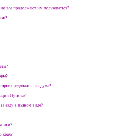
, но все продолжают им пользоваться?
охо?
еты?
оры?
оторое предложила госдума?
рации Путина?
 за езду в пьяном виде?
 книги?
о края?