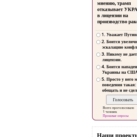
мнению, трамп
отказывает УКР
в лицензии на
производство рак
1. Уважает Путин
2. Боится увелич
эскалацию конфл
3. Никому не дает
лицензии.
4. Боится нападе
Украины на СШ
5. Просто у него 
поведения такая:
обещать и не сдел
Всего проголосовало
1 человек
Прошлые опросы
Наши проект