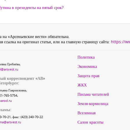
утина в президенты на пятый срок?
 на «Арсеньевские вести» обязательна.
я ссылка на оригинал статьи, или на главную страницу сайта:
https://w
Политика
евна Гребнёва,
Экономика
r@arsvest.ru
Защита прав
ый корреспондент «АВ»
етербурге:
ЖКХ
тьяна Гаврииловна,
Письма читателей
21-765-5754,
narod.ru
Земля-кормилица
кламы:
Вселенная
40-70-21, факс: (423) 240-70-22
Салон красоты
ma@arsvest.ru