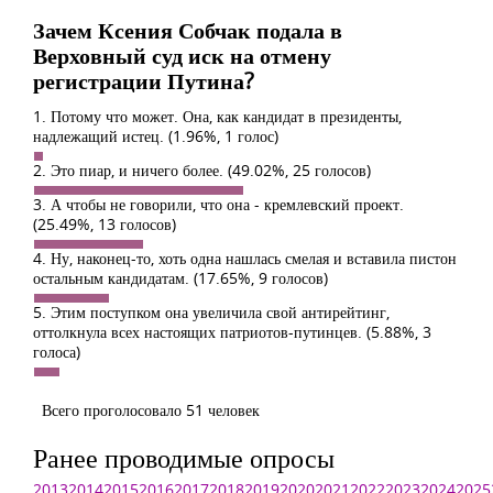
Зачем Ксения Собчак подала в
Верховный суд иск на отмену
регистрации Путина?
1. Потому что может. Она, как кандидат в президенты,
надлежащий истец.
(1.96%, 1 голос)
2. Это пиар, и ничего более.
(49.02%, 25 голосов)
3. А чтобы не говорили, что она - кремлевский проект.
(25.49%, 13 голосов)
4. Ну, наконец-то, хоть одна нашлась смелая и вставила пистон
остальным кандидатам.
(17.65%, 9 голосов)
5. Этим поступком она увеличила свой антирейтинг,
оттолкнула всех настоящих патриотов-путинцев.
(5.88%, 3
голоса)
Всего проголосовало 51 человек
Ранее проводимые опросы
2013
2014
2015
2016
2017
2018
2019
2020
2021
2022
2023
2024
2025