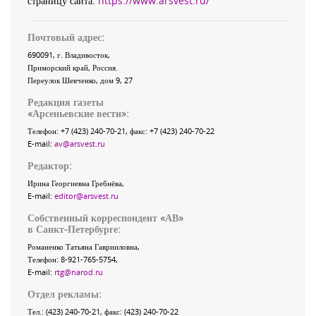
страницу сайта:
https://www.arsvest.ru/
Почтовый адрес:
690091
, г.
Владивосток
,
Приморский край
,
Россия
.
Переулок Шевченко
, дом 9, 27
Редакция газеты
«
Арсеньевские вести
»:
Телефон:
+7 (423) 240-70-21
, факс:
+7 (423) 240-70-22
E-mail:
av@arsvest.ru
Редактор:
Ирина Георгиевна Гребнёва,
E-mail:
editor@arsvest.ru
Собственный корреспондент «АВ»
в Санкт-Петербурге:
Романенко Татьяна Гаврииловна,
Телефон: 8-921-765-5754,
E-mail:
rtg@narod.ru
Отдел рекламы:
Тел.: (423) 240-70-21, факс: (423) 240-70-22