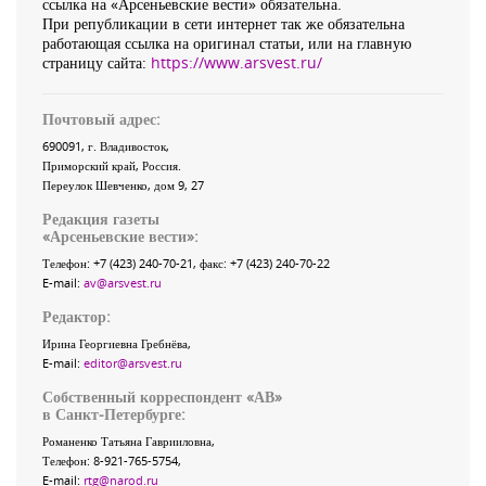
ссылка на «Арсеньевские вести» обязательна.
При републикации в сети интернет так же обязательна
работающая ссылка на оригинал статьи, или на главную
страницу сайта:
https://www.arsvest.ru/
Почтовый адрес:
690091
, г.
Владивосток
,
Приморский край
,
Россия
.
Переулок Шевченко
, дом 9, 27
Редакция газеты
«
Арсеньевские вести
»:
Телефон:
+7 (423) 240-70-21
, факс:
+7 (423) 240-70-22
E-mail:
av@arsvest.ru
Редактор:
Ирина Георгиевна Гребнёва,
E-mail:
editor@arsvest.ru
Собственный корреспондент «АВ»
в Санкт-Петербурге:
Романенко Татьяна Гаврииловна,
Телефон: 8-921-765-5754,
E-mail:
rtg@narod.ru