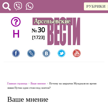
РУБРИКИ
30
№
H
[1723]
Главная страница
Ваше мнение
Почему на закрытии Мундиаля во время
ливня Путин один стоял под зонтом?
Ваше мнение