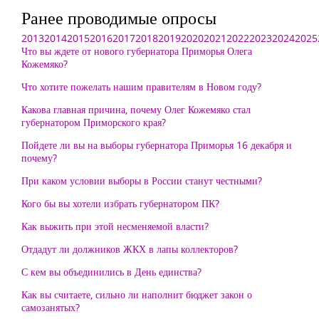
Ранее проводимые опросы
2013
2014
2015
2016
2017
2018
2019
2020
2021
2022
2023
2024
2025
Что вы ждете от нового губернатора Приморья Олега
Кожемяко?
Что хотите пожелать нашим правителям в Новом году?
Какова главная причина, почему Олег Кожемяко стал
губернатором Приморского края?
Пойдете ли вы на выборы губернатора Приморья 16 декабря и
почему?
При каком условии выборы в России станут честными?
Кого бы вы хотели избрать губернатором ПК?
Как выжить при этой несменяемой власти?
Отдадут ли должников ЖКХ в лапы коллекторов?
С кем вы объединились в День единства?
Как вы считаете, сильно ли наполнит бюджет закон о
самозанятых?