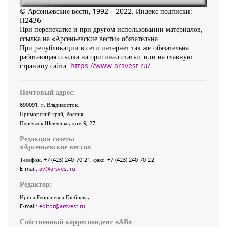
© Арсеньевские вести, 1992—2022. Индекс подписки:
П2436
При перепечатке и при другом использовании материалов,
ссылка на «Арсеньевские вести» обязательна.
При републикации в сети интернет так же обязательна
работающая ссылка на оригинал статьи, или на главную
страницу сайта:
https://www.arsvest.ru/
Почтовый адрес:
690091
, г.
Владивосток
,
Приморский край
,
Россия
.
Переулок Шевченко
, дом 9, 27
Редакция газеты
«
Арсеньевские вести
»:
Телефон:
+7 (423) 240-70-21
, факс:
+7 (423) 240-70-22
E-mail:
av@arsvest.ru
Редактор:
Ирина Георгиевна Гребнёва,
E-mail:
editor@arsvest.ru
Собственный корреспондент «АВ»