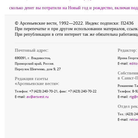
сколько денег вы потратили на Новый год и рождество, включая по
© Арсеньевские вести, 1992—2022. Индекс подписки: П2436
При перепечатке и при другом использовании материалов, ссылка
При републикации в сети интернет так же обязательна работающа
Почтовый адрес:
Редактор:
690091
, г.
Владивосток
,
Ирина Георги
Приморский край
,
Россия
.
E-mail:
edito
Переулок Шевченко
, дом 9, 27
Собственн
в Санкт-П
Редакция газеты
«
Арсеньевские вести
»:
Романенко Та
Телефон:
+7 (423) 240-70-21
, факс:
+7 (423) 240-70-22
Телефон: 8-9
E-mail:
av@arsvest.ru
E-mail:
rtg@
Отдел ре
Тел.: (423) 2
E-mail:
rekla