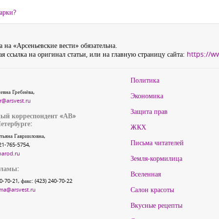
дарки?
 на «Арсеньевские вести» обязательна.
я ссылка на оригинал статьи, или на главную страницу сайта:
https://w
Политика
евна Гребнёва,
Экономика
r@arsvest.ru
Защита прав
ый корреспондент «АВ»
етербурге:
ЖКХ
тьяна Гаврииловна,
Письма читателей
21-765-5754,
narod.ru
Земля-кормилица
кламы:
Вселенная
40-70-21, факс: (423) 240-70-22
Салон красоты
ma@arsvest.ru
Вкусные рецепты