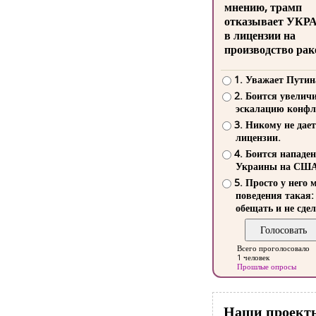
мнению, трамп
отказывает УКР
в лицензии на
производство рак
1. Уважает Путин
2. Боится увелич
эскалацию конфл
3. Никому не дает
лицензии.
4. Боится нападе
Украины на СШ
5. Просто у него 
поведения такая:
обещать и не сдел
Всего проголосовало
1 человек
Прошлые опросы
Наши проект