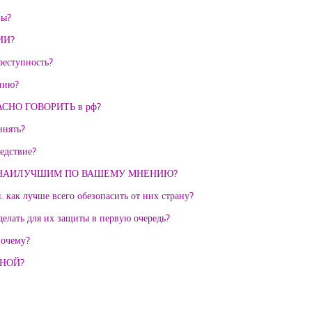
ны?
ИИ?
реступность?
нию?
НО ГОВОРИТЬ в рф?
инять?
едствие?
ДЕТ НАИЛУЧШИМ ПО ВАШЕМУ МНЕНИЮ?
 как лучше всего обезопасить от них страну?
елать для их защиты в первую очередь?
почему?
ИНОЙ?