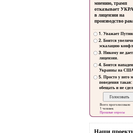
мнению, трамп
отказывает УКР
в лицензии на
производство рак
1. Уважает Путин
2. Боится увелич
эскалацию конфл
3. Никому не дает
лицензии.
4. Боится нападе
Украины на СШ
5. Просто у него 
поведения такая:
обещать и не сдел
Всего проголосовало
1 человек
Прошлые опросы
Наши проект