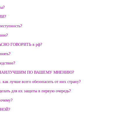
ны?
ИИ?
реступность?
нию?
НО ГОВОРИТЬ в рф?
инять?
едствие?
ДЕТ НАИЛУЧШИМ ПО ВАШЕМУ МНЕНИЮ?
 как лучше всего обезопасить от них страну?
елать для их защиты в первую очередь?
почему?
ИНОЙ?