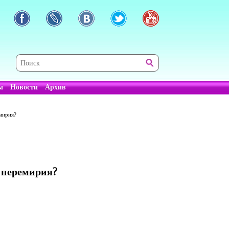
ы
Новости
Архив
мирия?
 перемирия?