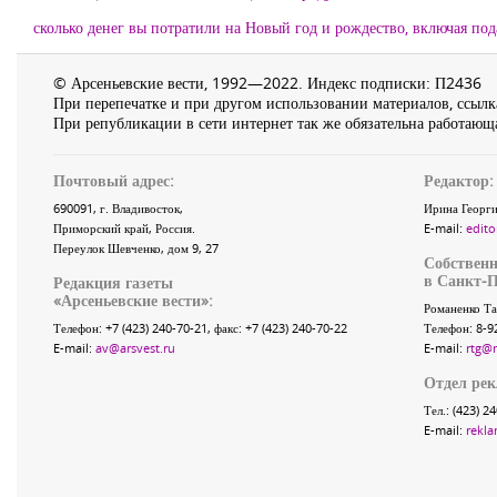
сколько денег вы потратили на Новый год и рождество, включая по
© Арсеньевские вести, 1992—2022. Индекс подписки: П2436
При перепечатке и при другом использовании материалов, ссылка
При републикации в сети интернет так же обязательна работающа
Почтовый адрес:
Редактор:
690091
, г.
Владивосток
,
Ирина Георги
Приморский край
,
Россия
.
E-mail:
edito
Переулок Шевченко
, дом 9, 27
Собственн
в Санкт-П
Редакция газеты
«
Арсеньевские вести
»:
Романенко Та
Телефон:
+7 (423) 240-70-21
, факс:
+7 (423) 240-70-22
Телефон: 8-9
E-mail:
av@arsvest.ru
E-mail:
rtg@
Отдел ре
Тел.: (423) 2
E-mail:
rekla