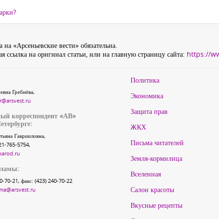
дарки?
 на «Арсеньевские вести» обязательна.
я ссылка на оригинал статьи, или на главную страницу сайта:
https://w
Политика
евна Гребнёва,
Экономика
r@arsvest.ru
Защита прав
ый корреспондент «АВ»
етербурге:
ЖКХ
тьяна Гаврииловна,
Письма читателей
21-765-5754,
narod.ru
Земля-кормилица
кламы:
Вселенная
40-70-21, факс: (423) 240-70-22
Салон красоты
ma@arsvest.ru
Вкусные рецепты