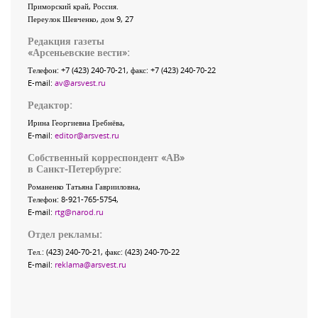
Приморский край
,
Россия
.
Переулок Шевченко
, дом 9, 27
Редакция газеты
«
Арсеньевские вести
»:
Телефон:
+7 (423) 240-70-21
, факс:
+7 (423) 240-70-22
E-mail:
av@arsvest.ru
Редактор:
Ирина Георгиевна Гребнёва,
E-mail:
editor@arsvest.ru
Собственный корреспондент «АВ»
в Санкт-Петербурге:
Романенко Татьяна Гаврииловна,
Телефон: 8-921-765-5754,
E-mail:
rtg@narod.ru
Отдел рекламы:
Тел.: (423) 240-70-21, факс: (423) 240-70-22
E-mail:
reklama@arsvest.ru