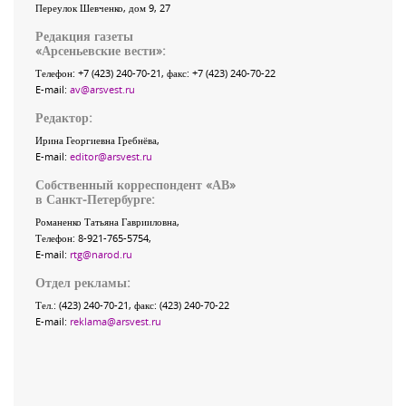
Переулок Шевченко
, дом 9, 27
Редакция газеты
«
Арсеньевские вести
»:
Телефон:
+7 (423) 240-70-21
, факс:
+7 (423) 240-70-22
E-mail:
av@arsvest.ru
Редактор:
Ирина Георгиевна Гребнёва,
E-mail:
editor@arsvest.ru
Собственный корреспондент «АВ»
в Санкт-Петербурге:
Романенко Татьяна Гаврииловна,
Телефон: 8-921-765-5754,
E-mail:
rtg@narod.ru
Отдел рекламы:
Тел.: (423) 240-70-21, факс: (423) 240-70-22
E-mail:
reklama@arsvest.ru