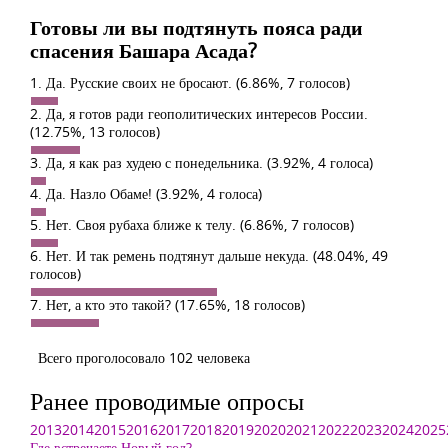
Готовы ли вы подтянуть пояса ради
спасения Башара Асада?
1. Да. Русские своих не бросают.
(6.86%, 7 голосов)
2. Да, я готов ради геополитических интересов России.
(12.75%, 13 голосов)
3. Да, я как раз худею с понедельника.
(3.92%, 4 голоса)
4. Да. Назло Обаме!
(3.92%, 4 голоса)
5. Нет. Своя рубаха ближе к телу.
(6.86%, 7 голосов)
6. Нет. И так ремень подтянут дальше некуда.
(48.04%, 49
голосов)
7. Нет, а кто это такой?
(17.65%, 18 голосов)
Всего проголосовало 102 человека
Ранее проводимые опросы
2013
2014
2015
2016
2017
2018
2019
2020
2021
2022
2023
2024
2025
Где встречаете Новый год?