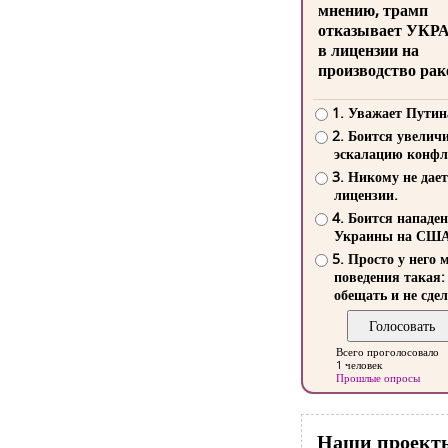
мнению, трамп
отказывает УКР
в лицензии на
производство рак
1. Уважает Путин
2. Боится увелич
эскалацию конфл
3. Никому не дает
лицензии.
4. Боится нападе
Украины на СШ
5. Просто у него 
поведения такая:
обещать и не сдел
Всего проголосовало
1 человек
Прошлые опросы
Наши проект