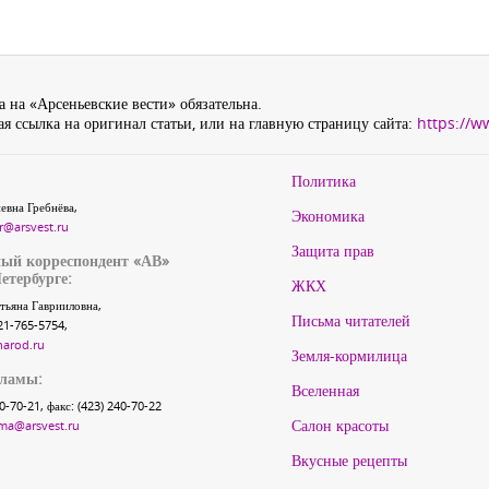
 на «Арсеньевские вести» обязательна.
я ссылка на оригинал статьи, или на главную страницу сайта:
https://w
Политика
евна Гребнёва,
Экономика
r@arsvest.ru
Защита прав
ый корреспондент «АВ»
етербурге:
ЖКХ
тьяна Гаврииловна,
Письма читателей
21-765-5754,
narod.ru
Земля-кормилица
кламы:
Вселенная
40-70-21, факс: (423) 240-70-22
Салон красоты
ma@arsvest.ru
Вкусные рецепты