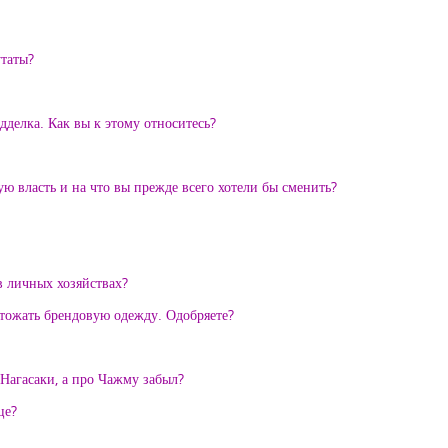
утаты?
делка. Как вы к этому относитесь?
ю власть и на что вы прежде всего хотели бы сменить?
в личных хозяйствах?
тожать брендовую одежду. Одобряете?
агасаки, а про Чажму забыл?
це?