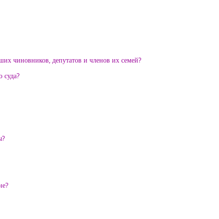
их чиновников, депутатов и членов их семей?
о суда?
ы?
не?