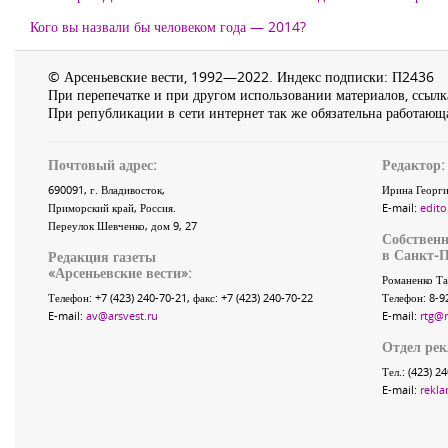
Кого вы назвали бы человеком года — 2014?
© Арсеньевские вести, 1992—2022. Индекс подписки: П2436
При перепечатке и при другом использовании материалов, ссылка
При републикации в сети интернет так же обязательна работающа
Почтовый адрес:
Редактор:
690091
, г.
Владивосток
,
Ирина Георги
Приморский край
,
Россия
.
E-mail:
edito
Переулок Шевченко
, дом 9, 27
Собственн
в Санкт-П
Редакция газеты
«
Арсеньевские вести
»:
Романенко Та
Телефон:
+7 (423) 240-70-21
, факс:
+7 (423) 240-70-22
Телефон: 8-9
E-mail:
av@arsvest.ru
E-mail:
rtg@
Отдел ре
Тел.: (423) 2
E-mail:
rekla