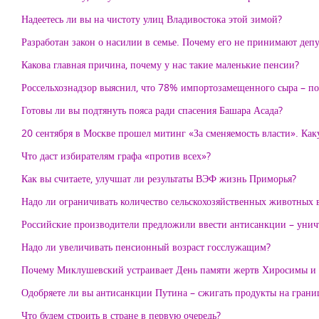
Надеетесь ли вы на чистоту улиц Владивостока этой зимой?
Разработан закон о насилии в семье. Почему его не принимают деп
Какова главная причина, почему у нас такие маленькие пенсии?
Россельхознадзор выяснил, что 78% импортозамещенного сыра – под
Готовы ли вы подтянуть пояса ради спасения Башара Асада?
20 сентября в Москве прошел митинг «За сменяемость власти». Каку
Что даст избирателям графа «против всех»?
Как вы считаете, улучшат ли результаты ВЭФ жизнь Приморья?
Надо ли ограничивать количество сельскохозяйственных животных 
Российские производители предложили ввести антисанкции – унич
Надо ли увеличивать пенсионный возраст госслужащим?
Почему Миклушевский устраивает День памяти жертв Хиросимы и Н
Одобряете ли вы антисанкции Путина – сжигать продукты на грани
Что будем строить в стране в первую очередь?