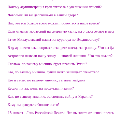
Почему администрация края отказала в увеличении пенсий?
Довольны ли вы дворниками в вашем дворе?
Над чем мы больше всего можем посмеяться в наше время?
Если отменят мораторий на смертную казнь, кого расстреляют в пер
Зачем Миклушевский назначил куратора по Владивостоку?
В думу внесен законопроект о запрете выезда за границу. Что вы буд
Астрологи назвали нашу эпоху — эпохой женщин. Что это значит?
Cколько, по вашему мнению, будет править Путин?
Кто, по вашему мнению, лучше всего защищает отечество?
Кто и зачем, по вашему мнению, затевает майдан?
Кусают ли вас цены на продукты питания?
Как, по вашему мнению, остановить войну в Украине?
Кому вы доверяете больше всего?
13 января - День Российской Печати. Что вы ждете от нашей прессы