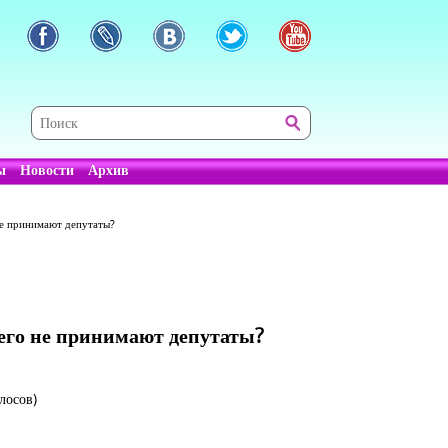
ы
Новости
Архив
 не принимают депутаты?
 его не принимают депутаты?
лосов)