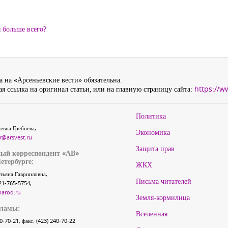
 больше всего?
 на «Арсеньевские вести» обязательна.
я ссылка на оригинал статьи, или на главную страницу сайта:
https://w
Политика
евна Гребнёва,
Экономика
r@arsvest.ru
Защита прав
ый корреспондент «АВ»
етербурге:
ЖКХ
тьяна Гаврииловна,
Письма читателей
21-765-5754,
narod.ru
Земля-кормилица
кламы:
Вселенная
40-70-21, факс: (423) 240-70-22