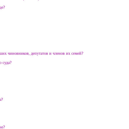
це?
их чиновников, депутатов и членов их семей?
о суда?
ы?
не?