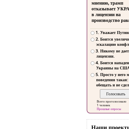
мнению, трамп
отказывает УКР
в лицензии на
производство рак
1. Уважает Путин
2. Боится увелич
эскалацию конфл
3. Никому не дает
лицензии.
4. Боится нападе
Украины на СШ
5. Просто у него 
поведения такая:
обещать и не сдел
Всего проголосовало
1 человек
Прошлые опросы
Наши проект