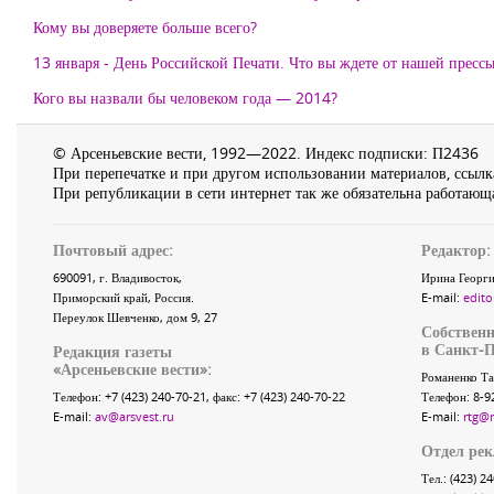
Кому вы доверяете больше всего?
13 января - День Российской Печати. Что вы ждете от нашей прессы
Кого вы назвали бы человеком года — 2014?
© Арсеньевские вести, 1992—2022. Индекс подписки: П2436
При перепечатке и при другом использовании материалов, ссылка
При републикации в сети интернет так же обязательна работающа
Почтовый адрес:
Редактор:
690091
, г.
Владивосток
,
Ирина Георги
Приморский край
,
Россия
.
E-mail:
edito
Переулок Шевченко
, дом 9, 27
Собственн
в Санкт-П
Редакция газеты
«
Арсеньевские вести
»:
Романенко Та
Телефон:
+7 (423) 240-70-21
, факс:
+7 (423) 240-70-22
Телефон: 8-9
E-mail:
av@arsvest.ru
E-mail:
rtg@
Отдел ре
Тел.: (423) 2