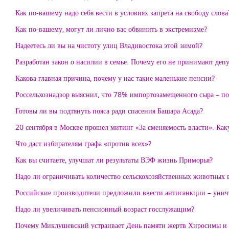
Как по-вашему надо себя вести в условиях запрета на свободу слова
Как по-вашему, могут ли лично вас обвинить в экстремизме?
Надеетесь ли вы на чистоту улиц Владивостока этой зимой?
Разработан закон о насилии в семье. Почему его не принимают деп
Какова главная причина, почему у нас такие маленькие пенсии?
Россельхознадзор выяснил, что 78% импортозамещенного сыра – под
Готовы ли вы подтянуть пояса ради спасения Башара Асада?
20 сентября в Москве прошел митинг «За сменяемость власти». Каку
Что даст избирателям графа «против всех»?
Как вы считаете, улучшат ли результаты ВЭФ жизнь Приморья?
Надо ли ограничивать количество сельскохозяйственных животных 
Российские производители предложили ввести антисанкции – унич
Надо ли увеличивать пенсионный возраст госслужащим?
Почему Миклушевский устраивает День памяти жертв Хиросимы и Н