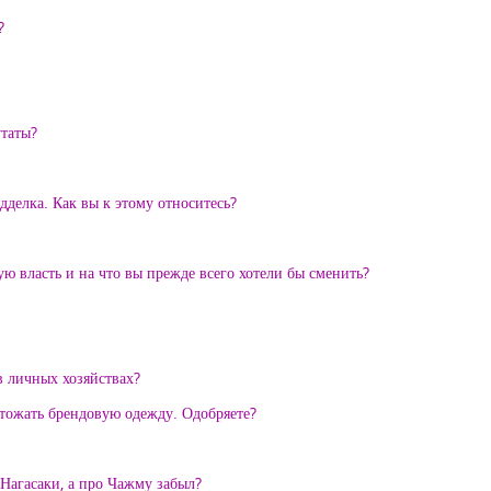
?
утаты?
делка. Как вы к этому относитесь?
ю власть и на что вы прежде всего хотели бы сменить?
в личных хозяйствах?
тожать брендовую одежду. Одобряете?
агасаки, а про Чажму забыл?