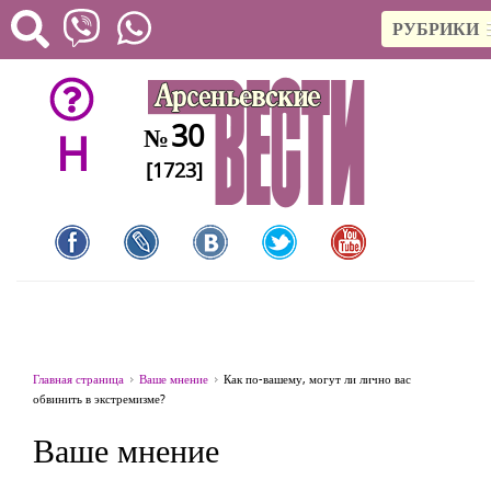
РУБРИКИ
30
№
H
[1723]
Главная страница
Ваше мнение
Как по-вашему, могут ли лично вас
обвинить в экстремизме?
Ваше мнение