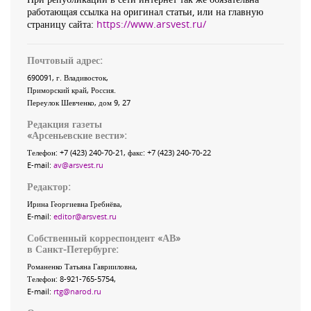
работающая ссылка на оригинал статьи, или на главную
страницу сайта:
https://www.arsvest.ru/
Почтовый адрес:
690091
, г.
Владивосток
,
Приморский край
,
Россия
.
Переулок Шевченко
, дом 9, 27
Редакция газеты
«
Арсеньевские вести
»:
Телефон:
+7 (423) 240-70-21
, факс:
+7 (423) 240-70-22
E-mail:
av@arsvest.ru
Редактор:
Ирина Георгиевна Гребнёва,
E-mail:
editor@arsvest.ru
Собственный корреспондент «АВ»
в Санкт-Петербурге:
Романенко Татьяна Гаврииловна,
Телефон: 8-921-765-5754,
E-mail:
rtg@narod.ru