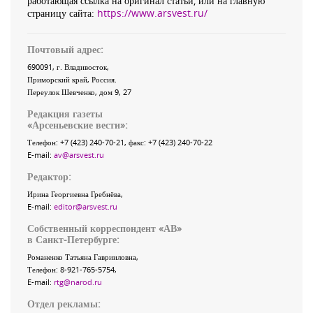
работающая ссылка на оригинал статьи, или на главную
страницу сайта:
https://www.arsvest.ru/
Почтовый адрес:
690091
, г.
Владивосток
,
Приморский край
,
Россия
.
Переулок Шевченко
, дом 9, 27
Редакция газеты
«
Арсеньевские вести
»:
Телефон:
+7 (423) 240-70-21
, факс:
+7 (423) 240-70-22
E-mail:
av@arsvest.ru
Редактор:
Ирина Георгиевна Гребнёва,
E-mail:
editor@arsvest.ru
Собственный корреспондент «АВ»
в Санкт-Петербурге:
Романенко Татьяна Гаврииловна,
Телефон: 8-921-765-5754,
E-mail:
rtg@narod.ru
Отдел рекламы: