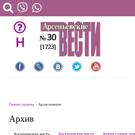
30
№
H
[1723]
Главная страница
Архив номеров
Архив
Арсеньевские вести
Архив старых но
Арсеньевские вести