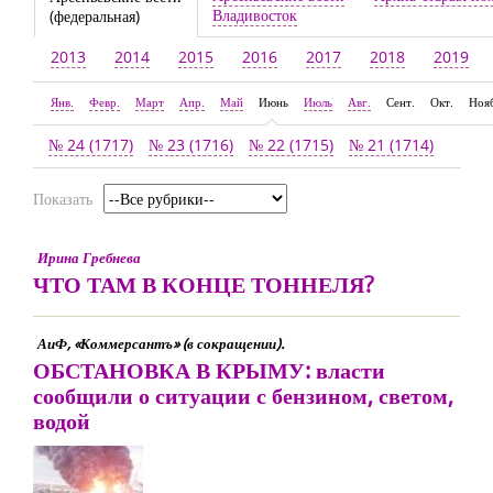
Владивосток
(федеральная)
2013
2014
2015
2016
2017
2018
2019
Янв.
Февр.
Март
Апр.
Май
Июнь
Июль
Авг.
Сент.
Окт.
Ноя
№ 24 (1717)
№ 23 (1716)
№ 22 (1715)
№ 21 (1714)
Показать
Ирина Гребнева
ЧТО ТАМ В КОНЦЕ ТОННЕЛЯ?
АиФ, «Коммерсантъ» (в сокращении).
ОБСТАНОВКА В КРЫМУ: власти
сообщили о ситуации с бензином, светом,
водой