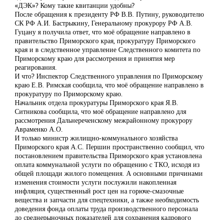
«ДЭК»? Кому такие квитанции удобны?
После обращения к президенту РФ В.В. Путину, руководителю
СК РФ А.И. Бастрыкину, Генеральному прокурору РФ А.В.
Гуцану я получила ответ, что моё обращение направлено в
правительство Приморского края, прокуратуру Приморского
края и в следственное управление Следственного комитета по
Приморскому краю для рассмотрения и принятия мер
реагирования.
И что? Инспектор Следственного управления по Приморскому
краю Е.В. Римская сообщила, что моё обращение направлено в
прокуратуру по Приморскому краю.
Начальник отдела прокуратуры Приморского края Я.В.
Ситникова сообщила, что моё обращение направлено для
рассмотрения Дальнереченскому межрайонному прокурору
Авраменко А.О.
И только министр жилищно-коммунального хозяйства
Приморского края А.С. Першин пространственно сообщил, что
постановлением правительства Приморского края установлена
оплата коммунальной услуги по обращению с ТКО, исходя из
общей площади жилого помещения. А основными причинами
изменения стоимости услуги послужили накопленная
инфляция, существенный рост цен на горюче-смазочные
вещества и запчасти для спецтехники, а также необходимость
доведения фонда оплаты труда производственного персонала
до среднерыночных показателей для сохранения кадрового