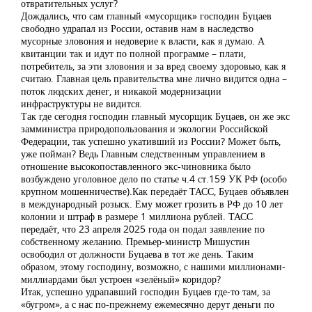
отвратительных услуг?
Дождались, что сам главный «мусорщик» господин Буцаев
свободно удрапал из России, оставив нам в наследство
мусорные зловония и недоверие к власти, как я думаю. А
квитанции так и идут по полной программе – плати,
потребитель, за эти зловония и за вред своему здоровью, как я
считаю. Главная цель правительства мне лично видится одна –
поток людских денег, и никакой модернизации
инфраструктуры не видится.
Так где сегодня господин главный мусорщик Буцаев, он же экс
замминистра природопользования и экологии Российской
Федерации, так успешно укативший из России? Может быть,
уже пойман? Ведь Главным следственным управлением в
отношение высокопоставленного экс-чиновника было
возбуждено уголовное дело по статье ч.4 ст.159 УК РФ (особо
крупном мошенничестве).Как передаёт ТАСС, Буцаев объявлен
в международный розыск. Ему может грозить в РФ до 10 лет
колонии и штраф в размере 1 миллиона рублей. ТАСС
передаёт, что 23 апреля 2025 года он подал заявление по
собственному желанию. Премьер-министр Мишустин
освободил от должности Буцаева в тот же день. Таким
образом, этому господину, возможно, с нашими миллионами-
миллиардами был устроен «зелёный» коридор?
Итак, успешно удрапавший господин Буцаев где-то там, за
«бугром», а с нас по-прежнему ежемесячно дерут деньги по