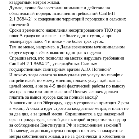
квадратным метрам жилья.
Думаю, лучше бы заострили внимание и действие на
обязательный порядок исполнения требований СанПиН
2.1.3684-21 к содержанию территорий городских и сельских
поселений.
Сроки временного накопления несортированного ТКО при
плюс 5 градусов и выше – не более одних суток, а при
температуре плюс 4 и ниже – не более трёх суток.
Тем не менее, например, в Дальнереченском муниципальном
округе мусор в сёлах вывозят один раз в неделю.
Спрашивается, кто позволил на местах нарушать требования
СанПиН 2.1.3684-21, утверждённых Главным
государственным санитарным врачом А.Ю. Поповой?
И почему тогда оплата за коммунальную услугу по тарифу с
потребителей, по моему мнению, плохих услуг идёт как за
целый месяц, а не за 4-5 дней фактической работы по вывозу
мусора в том или ином селении? Почему человек должен
платить за вывоз мусора как за полный месяц?
Аналогично и по Эбергарду, куда мусоровозка приходит 2 раза
в месяц. А оплата идёт строго за квадратные метры, и плати не
за два дня, а за целый месяц! Спрашивается, а где надзорный
орган прокуратуры, святой долг которой осуществлять надзор
за соблюдением Конституции РФ и исполнением законов?!
По-моему, люди вынуждены покорно платить за квадратные
метры собственного жилья, а не за фактически и качественно