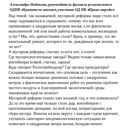
Александра Набокова, руководитель филиала регионального
ОДПК «Хранители закона», участник ОД ПК «Право народа».
Над темой, так называемой, мусорной реформы люди стали всё
чаще задумываться и спрашивать: почему это нас всех
привязывают к квадратным метрам жилья, а не фактически
выполненной той или иной работы коммунальных жилищных
услуг? Мы, что, крепостными стали? Брать, к примеру, тот же
капитальный ремонт, которого то ли, дождёшься при жизни, то
ли нет?
А мусорная реформа, считаю, услуги нет, а плати!
Где мусоросжигательные заводы? Видим только замызганные
контейнеры всякой, считаю, заразы!
Куда смотрит Роспотребнадзор? Где органы прокуратуры?
Складывается впечатление, что основная цель – получение как
можно больше мощных денежных потоков с квадратных
метров, а фактическое выполнение работ по решению проблем
чистого воздуха и благоприятной экологической среды
чиновников края не волнует.
Мусорной реформе пошёл уже восьмой год, и что изменилось?
Да за это время ещё больше стало дыр, контейнеров с
прогнившими днищами, на мой взгляд, непригодными для
сбора мусора. Вонизм на всю округу с каждым годом крепчает,
улучшить санитарно-эпидемиологическую ситуацию не
помогают и квадратные метры жилья, безнравственно