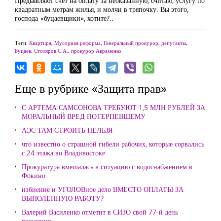
Предьявляют счет на оплату за неоказанную, считаю, услугу по
квадратным метрам жилья, и молчи в тряпочку. Вы этого,
господа-«буцаевщики», хотите?..
Теги:
Квартира
,
Мусорная реформа
,
Генеральный прокурор
,
депутакты
,
Буцаев
,
Столяров С.А.
,
прокурор Авраменко
Еще в рубрике «Защита прав»
С АРТЕМА САМСОНОВА ТРЕБУЮТ 1,5 МЛН РУБЛЕЙ ЗА
МОРАЛЬНЫЙ ВРЕД ПОТЕРПЕВШЕМУ
АЭС ТАМ СТРОИТЬ НЕЛЬЗЯ
что известно о страшной гибели рабочих, которые сорвались
с 24 этажа во Владивостоке
Прокуратура вмешалась в ситуацию с водоснабжением в
Фокино
избиение и УГОЛОВное дело ВМЕСТО ОПЛАТЫ ЗА
ВЫПОЛЕННУЮ РАБОТУ?
Валерий Василенко отметит в СИЗО свой 77-й день
рождения