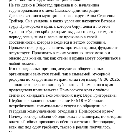
Не так давно в Эбергард приехала и.о. начальника
территориального отдела Сальское администрации
Дальнереченского муниципального округа Анна Сергеевна
Трейзер. Она увидела, в каких условиях находится Ветеран
труда Приморского края, с которой берут деньги по этой
мусорно-«буцаевскрй» реформе, выдала справку о том, что я в
период осень, зима и весна не проживаю в своей
собственности, которая находится в ветхом состоянии.
Провален пол, разрушена печь, протекает крыша, фундамент
отсутствует. Проживать в таких условиях невозможно и
опасно для жизни, так как стены и крыша могут обрушиться в
любой момент.
Кто из надзорных органов, депутатов, общественных
организаций займётся темой, так называемой, мусорной
реформы по квадратным метрам, когда год назад, 18.06.2025,
за подписью первого вице-губернатора Приморского края –
председателя правительства Приморского края с учёной
степенью кандидата экономических наук Веры Григорьевны
Щербины выходит постановление № 518 «Об оплате
потребителями коммунальной услуги по обращению с
твёрдыми коммунальными отходами в Приморском крае»?
Почему господа забыли об одиноких пенсионерах, по которым
властный «бич» проходит особенно жестоко и беспощадно,
всех нас под одну гребёнку, таково в реалии получилось.