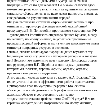
пересчитанные некими дельцами в мусор, как я считаю.
Квартира – это свято для человека! Но о какой святости здесь
можно говорить, если у власти наши квадратные метры крепко
связаны со сбором денег, и не надо мозги напрягать, думать, да
ещё работать по улучшению жизни народа?
Мы уже рассказали читателям «Арсеньевских вестей» и про
отписки и.о. прокурора Дальнереченской межрайонной
прокуратуры Е.В. Попковой, и про главного «мусорщика» РФ
– руководителя Российского оператора Дениса Буцаева, в гору
пошедшего, по моему мнению, за успешное продвижение
провала мусорной реформы и назначенным заместителем главы
министра природных ресурсов и экологии.
Считаю, сколько миллиардов народных денег вбухано в эту
бездонную бочку «буцаевской» мусорной реформы, а толку-то
нет! Неужели это непонятно правительству Приморского края
под руководством В.Г. Щербина и министрами разными,
которых мы, полагаю, хорошо кормим, одеваем, обуваем,
привилегиями разными одариваем.
А что думают краевые депутаты во главе с А.А. Волошко? Где
их депутатский анализ эффективности работы правительства
Приморского края по мусорной реформе? Кто, считаю,
обогащается за счёт денежного сбора фактически неоказанных
должным образом в соответствии с санитарно-
эпидемиологическими требованиями СанПиН услуг? В чьих
карманах оседают деньги потребителей, по моему мнению,