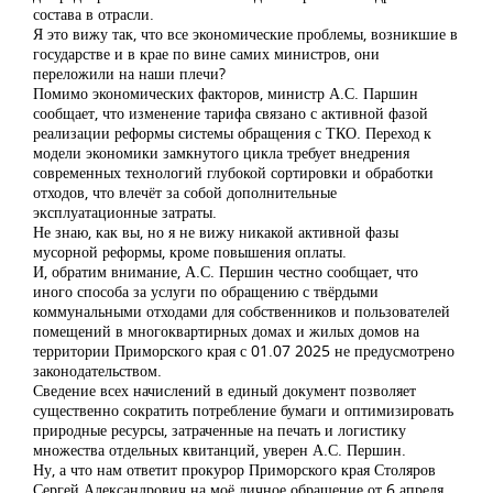
состава в отрасли.
Я это вижу так, что все экономические проблемы, возникшие в
государстве и в крае по вине самих министров, они
переложили на наши плечи?
Помимо экономических факторов, министр А.С. Паршин
сообщает, что изменение тарифа связано с активной фазой
реализации реформы системы обращения с ТКО. Переход к
модели экономики замкнутого цикла требует внедрения
современных технологий глубокой сортировки и обработки
отходов, что влечёт за собой дополнительные
эксплуатационные затраты.
Не знаю, как вы, но я не вижу никакой активной фазы
мусорной реформы, кроме повышения оплаты.
И, обратим внимание, А.С. Першин честно сообщает, что
иного способа за услуги по обращению с твёрдыми
коммунальными отходами для собственников и пользователей
помещений в многоквартирных домах и жилых домов на
территории Приморского края с 01.07 2025 не предусмотрено
законодательством.
Сведение всех начислений в единый документ позволяет
существенно сократить потребление бумаги и оптимизировать
природные ресурсы, затраченные на печать и логистику
множества отдельных квитанций, уверен А.С. Першин.
Ну, а что нам ответит прокурор Приморского края Столяров
Сергей Александрович на моё личное обращение от 6 апреля