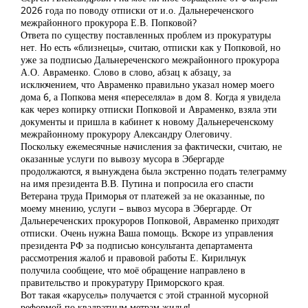
2026 года по поводу отписки от и.о. Дальнереченского
межрайонного прокурора Е.В. Попковой?
Ответа по существу поставленных проблем из прокуратуры
нет. Но есть «близнецы», считаю, отписки как у Попковой, но
уже за подписью Дальнереченского межрайонного прокурора
А.О. Авраменко. Слово в слово, абзац к абзацу, за
исключением, что Авраменко правильно указал номер моего
дома 6, а Попкова меня «переселяла» в дом 8. Когда я увидела
как через копирку отписки Попковой и Авраменко, взяла эти
документы и пришла в кабинет к новому Дальнереченскому
межрайонному прокурору Александру Олеговичу.
Поскольку ежемесячные начисления за фактически, считаю, не
оказанные услуги по вывозу мусора в Эбергарде
продолжаются, я вынуждена была экстренно подать телеграмму
на имя президента В.В. Путина и попросила его спасти
Ветерана труда Приморья от платежей за не оказанные, по
моему мнению, услуги – вывоз мусора в Эбергарде. От
Дальнереченских прокуроров Попковой, Авраменко приходят
отписки. Очень нужна Ваша помощь. Вскоре из управления
президента РФ за подписью консультанта департамента
рассмотрения жалоб и правовой работы Е. Кирильчук
получила сообщеие, что моё обращение направлено в
правительство и прокуратуру Приморского края.
Вот такая «карусель» получается с этой странной мусорной
реформой по квадратным метрам жилья!