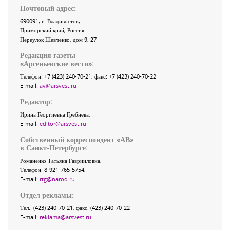
Почтовый адрес:
690091
, г.
Владивосток
,
Приморский край
,
Россия
.
Переулок Шевченко
, дом 9, 27
Редакция газеты
«
Арсеньевские вести
»:
Телефон:
+7 (423) 240-70-21
, факс:
+7 (423) 240-70-22
E-mail:
av@arsvest.ru
Редактор:
Ирина Георгиевна Гребнёва,
E-mail:
editor@arsvest.ru
Собственный корреспондент «АВ»
в Санкт-Петербурге:
Романенко Татьяна Гаврииловна,
Телефон: 8-921-765-5754,
E-mail:
rtg@narod.ru
Отдел рекламы:
Тел.: (423) 240-70-21, факс: (423) 240-70-22
E-mail:
reklama@arsvest.ru