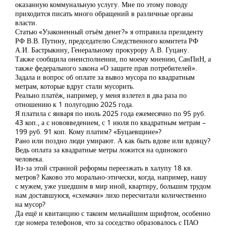
оказанную коммунальную услугу. Мне по этому поводу
приходится писать много обращений в различные органы
власти.
Статью «Узаконенный отъём денег?» я отправила президенту
РФ В.В. Путину, председателю Следственного комитета РФ
А.И. Бастрыкину, Генеральному прокурору А.В. Гуцану.
Также сообщила онеисполнении, по моему мнению, СанПиН, а
также федерального закона «О защите прав потребителей».
Задала и вопрос об оплате за вывоз мусора по квадратным
метрам, которые вдруг стали мусорить.
Реально платёж, например, у меня взлетел в два раза по
отношению к 1 полугодию 2025 года.
Я платила с января по июль 2025 года ежемесячно по 95 руб.
43 коп., а с нововведением, с 1 июля по квадратным метрам –
199 руб. 91 коп. Кому платим? «Буцаевщине»?
Рано или поздно люди умирают. А как быть вдове или вдовцу?
Ведь оплата за квадратные метры ложится на одинокого
человека.
Из-за этой странной реформы переезжать в халупу 18 кв.
метров? Каково это морально-этически, когда, например, нашу
с мужем, уже ушедшим в мир иной, квартиру, большим трудом
нам доставшуюся, «схемачи» лихо пересчитали количественно
на мусор?
Да ещё и квитанцию с такоим мельчайшим шрифтом, особенно
где номера телефонов, что за соседство образовалось с ПАО