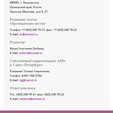
690091
, г.
Владивосток
,
Приморский край
,
Россия
.
Переулок Шевченко
, дом 9, 27
Редакция газеты
«
Арсеньевские вести
»:
Телефон:
+7 (423) 240-70-21
, факс:
+7 (423) 240-70-22
E-mail:
av@arsvest.ru
Редактор:
Ирина Георгиевна Гребнёва,
E-mail:
editor@arsvest.ru
Собственный корреспондент «АВ»
в Санкт-Петербурге:
Романенко Татьяна Гаврииловна,
Телефон: 8-921-765-5754,
E-mail:
rtg@narod.ru
Отдел рекламы:
Тел.: (423) 240-70-21, факс: (423) 240-70-22
E-mail:
reklama@arsvest.ru