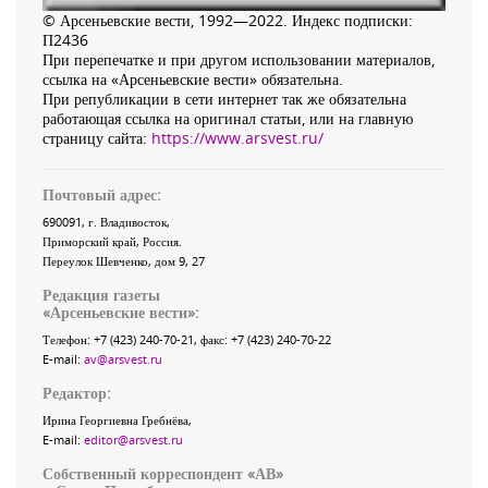
© Арсеньевские вести, 1992—2022. Индекс подписки:
П2436
При перепечатке и при другом использовании материалов,
ссылка на «Арсеньевские вести» обязательна.
При републикации в сети интернет так же обязательна
работающая ссылка на оригинал статьи, или на главную
страницу сайта:
https://www.arsvest.ru/
Почтовый адрес:
690091
, г.
Владивосток
,
Приморский край
,
Россия
.
Переулок Шевченко
, дом 9, 27
Редакция газеты
«
Арсеньевские вести
»:
Телефон:
+7 (423) 240-70-21
, факс:
+7 (423) 240-70-22
E-mail:
av@arsvest.ru
Редактор:
Ирина Георгиевна Гребнёва,
E-mail:
editor@arsvest.ru
Собственный корреспондент «АВ»