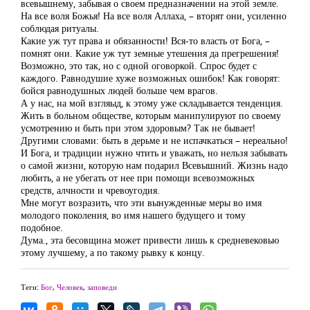
всевышнему, забывая о своем предназначении на этой земле.
На все воля Божья! На все воля Аллаха, – вторят они, усиленно
соблюдая ритуалы.
Какие уж тут права и обязанности! Вся-то власть от Бога, –
помнят они. Какие уж тут земные утешения да прегрешения!
Возможно, это так, но с одной оговоркой. Спрос будет с
каждого. Равнодушие хуже возможных ошибок! Как говорят:
бойся равнодушных людей больше чем врагов.
А у нас, на мой взгляыд, к этому уже складывается тенденция.
Жить в больном обществе, которым манипулируют по своему
усмотрению и быть при этом здоровым? Так не бывает!
Другими словами: быть в дерьме и не испачкаться – нереально!
И Бога, и традиции нужно чтить и уважать, но нельзя забывать
о самой жизни, которую нам подарил Всевышний. Жизнь надо
любить, а не убегать от нее при помощи всевозможных
средств, алчности и чревоугодия.
Мне могут возразить, что эти вынужденные меры во имя
молодого поколения, во имя нашего будущего и тому
подобное.
Дума., эта бесовщина может привести лишь к средневековью
этому лучшему, а по такому рывку к концу.
Теги:
Бог
,
Человек
,
заповеди