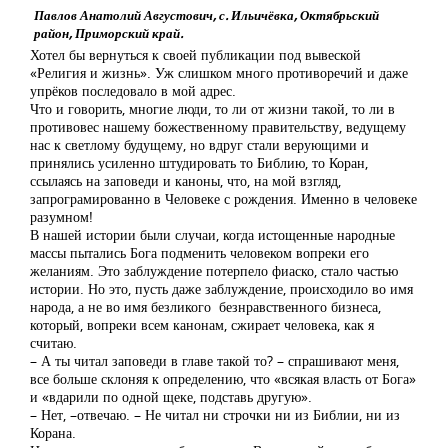
Павлов Анатолий Августович, с. Ильичёвка, Октябрьский
район, Приморский край.
Хотел бы вернуться к своей публикации под вывеской
«Религия и жизнь». Уж слишком много противоречий и даже
упрёков последовало в мой адрес.
Что и говорить, многие люди, то ли от жизни такой, то ли в
противовес нашему божественному правительству, ведущему
нас к светлому будущему, но вдруг стали верующими и
принялись усиленно штудировать то Библию, то Коран,
ссылаясь на заповеди и каноны, что, на мой взгляд,
запрограмированно в Человеке с рождения. Именно в человеке
разумном!
В нашей истории были случаи, когда истощенные народные
массы пытались Бога подменить человеком вопреки его
желаниям. Это заблуждение потерпело фиаско, стало частью
истории. Но это, пусть даже заблуждение, происходило во имя
народа, а не во имя безликого безнравственного бизнеса,
который, вопреки всем канонам, сжирает человека, как я
считаю.
– А ты читал заповеди в главе такой то? – спрашивают меня,
все больше склоняя к определению, что «всякая власть от Бога»
и «вдарили по одной щеке, подставь другую».
– Нет, –отвечаю. – Не читал ни строчки ни из Библии, ни из
Корана.