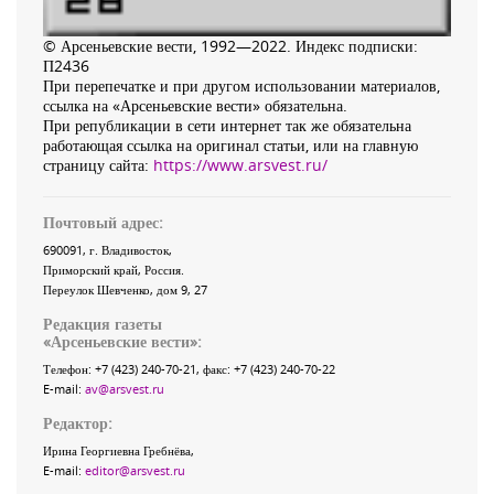
© Арсеньевские вести, 1992—2022. Индекс подписки:
П2436
При перепечатке и при другом использовании материалов,
ссылка на «Арсеньевские вести» обязательна.
При републикации в сети интернет так же обязательна
работающая ссылка на оригинал статьи, или на главную
страницу сайта:
https://www.arsvest.ru/
Почтовый адрес:
690091
, г.
Владивосток
,
Приморский край
,
Россия
.
Переулок Шевченко
, дом 9, 27
Редакция газеты
«
Арсеньевские вести
»:
Телефон:
+7 (423) 240-70-21
, факс:
+7 (423) 240-70-22
E-mail:
av@arsvest.ru
Редактор:
Ирина Георгиевна Гребнёва,
E-mail:
editor@arsvest.ru