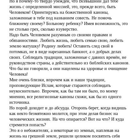
Но я почему-то твердо убежден, что Всевышний дал тебе
жизнь с определенной миссией, это, прежде всего, быть
Человеком! Ориентируясь на божественной каноны,
заложенные в тебе под названием совесть. Не помочь
ближнему своему? Больному ребенку? Имея возможность, это
не столько грех, сколько изуверство.
Надо быть Человеком разумным со своими правами и
обязанностями. Любить жизнь, любить семью свою, любить
землю матушку! Родину любить! Оставить след свой в
потомках, не в виде нарезанных банкнот, а о добрых делах
своих. Соблюдать традиции, заложенные с давних времён, не
руководством страны, а действительно из библейских канонов.
Что бы ни говорили, а они нацелены на здоровье и очищение
Человека!
Мне очень близки, впрочем как и наши традиции,
проповедующие Ислам, которые стараются соблюдать
неукоснительно. Впрочем, как бы там ни было, по моему
мнению, все религиозные каноны схожи, как бы из одного
источника.
Но порой доходит и до абсурда. Оторопь берет, когда видишь
как некто безмятежно молится, при этом делая бизнес на
человеческих жизнях. На что опирается? Вот на что? И куда
стремится попасть?
Это я о небожителях, а некоторые из земных, наплевав на
жизнь на грешной земле, решили целиком посвятить себя