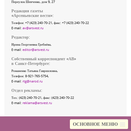
Переулок Шевченко
, дом 9, 27
Редакция газеты
«
Арсеньевские вести
»:
Телефон:
+7 (423) 240-70-21
, факс:
+7 (423) 240-70-22
E-mail:
av@arsvest.ru
Редактор:
Ирина Георгиевна Гребнёва,
E-mail:
editor@arsvest.ru
Собственный корреспондент «АВ»
в Санкт-Петербурге:
Романенко Татьяна Гаврииловна,
Телефон: 8-921-765-5754,
E-mail:
rtg@narod.ru
Отдел рекламы:
Тел.: (423) 240-70-21, факс: (423) 240-70-22
E-mail:
reklama@arsvest.ru
ОСНОВНОЕ МЕНЮ