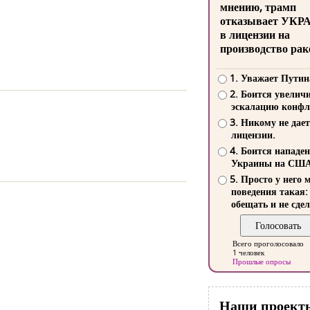
мнению, трамп
отказывает УКР
в лицензии на
производство рак
1. Уважает Путин
2. Боится увелич
эскалацию конфл
3. Никому не дает
лицензии.
4. Боится нападе
Украины на СШ
5. Просто у него 
поведения такая:
обещать и не сдел
Всего проголосовало
1 человек
Прошлые опросы
Наши проект