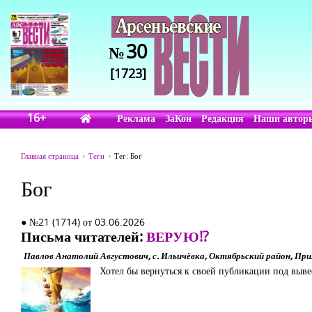
30
№
[1723]
16+
Реклама
ЗаКон
Редакция
Наши автор
Главная страница
Теги
Тег: Бог
Бог
● №21 (1714) от 03.06.2026
Письма читателей:
ВЕРУЮ!?
Павлов Анатолий Августович, с. Ильичёвка, Октябрьский район, При
Хотел бы вернуться к своей публикации под выв