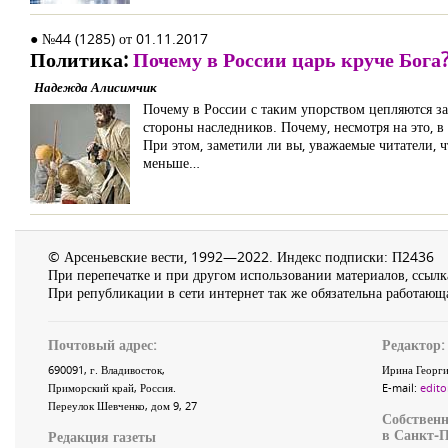
● №44 (1285) от 01.11.2017
Политика:
Почему в России царь круче Бога
Надежда Алисимчик
Почему в России с таким упорством цепляются за 
стороны наследников. Почему, несмотря на это, в
При этом, заметили ли вы, уважаемые читатели, ч
меньше…
© Арсеньевские вести, 1992—2022. Индекс подписки: П2436
При перепечатке и при другом использовании материалов, ссылка
При републикации в сети интернет так же обязательна работающа
Почтовый адрес:
Редактор:
690091
, г.
Владивосток
,
Ирина Георги
Приморский край
,
Россия
.
E-mail:
edito
Переулок Шевченко
, дом 9, 27
Собственн
в Санкт-П
Редакция газеты