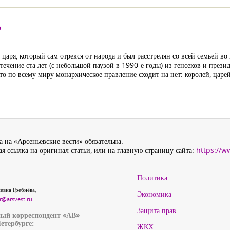
?
царя, который сам отрекся от народа и был расстрелян со всей семьей во
 течение ста лет (с небольшой паузой в 1990-е годы) из генсеков и през
то по всему миру монархическое правление сходит на нет: королей, царей
 на «Арсеньевские вести» обязательна.
я ссылка на оригинал статьи, или на главную страницу сайта:
https://w
Политика
евна Гребнёва,
Экономика
r@arsvest.ru
Защита прав
ый корреспондент «АВ»
етербурге:
ЖКХ