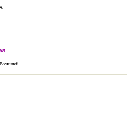
ч.
ая
т Вселенной.