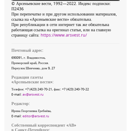
© Арсеньевские вести, 1992—2022. Индекс подписки:
П2436
При перепечатке и при другом использовании материалов,
ссылка на «Арсеньевские вести» обязательна.
При републикации в сети интернет так же обязательна
работающая ссылка на оригинал статьи, или на главную
страницу сайта:
https://www.arsvest.ru/
Почтовый адрес:
690091
, г.
Владивосток
,
Приморский край
,
Россия
.
Переулок Шевченко
, дом 9, 27
Редакция газеты
«
Арсеньевские вести
»:
Телефон:
+7 (423) 240-70-21
, факс:
+7 (423) 240-70-22
E-mail:
av@arsvest.ru
Редактор:
Ирина Георгиевна Гребнёва,
E-mail:
editor@arsvest.ru
Собственный корреспондент «АВ»
в Санкт-Петербурге: