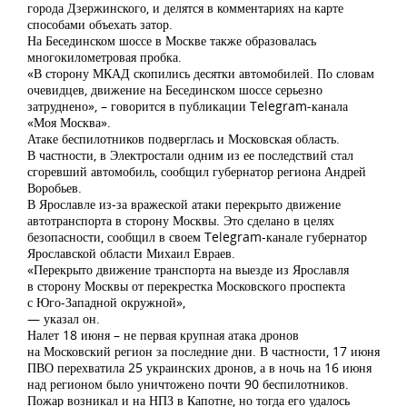
города Дзержинского, и делятся в комментариях на карте
способами объехать затор.
На Бесединском шоссе в Москве также образовалась
многокилометровая пробка.
«В сторону МКАД скопились десятки автомобилей. По словам
очевидцев, движение на Бесединском шоссе серьезно
затруднено», – говорится в публикации Telegram-канала
«Моя Москва».
Атаке беспилотников подверглась и Московская область.
В частности, в Электростали одним из ее последствий стал
сгоревший автомобиль, сообщил губернатор региона Андрей
Воробьев.
В Ярославле из-за вражеской атаки перекрыто движение
автотранспорта в сторону Москвы. Это сделано в целях
безопасности, сообщил в своем Telegram-канале губернатор
Ярославской области Михаил Евраев.
«Перекрыто движение транспорта на выезде из Ярославля
в сторону Москвы от перекрестка Московского проспекта
с Юго-Западной окружной»,
— указал он.
Налет 18 июня – не первая крупная атака дронов
на Московский регион за последние дни. В частности, 17 июня
ПВО перехватила 25 украинских дронов, а в ночь на 16 июня
над регионом было уничтожено почти 90 беспилотников.
Пожар возникал и на НПЗ в Капотне, но тогда его удалось