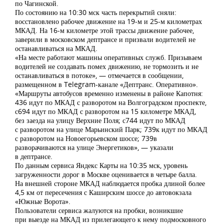
по Чагинской.
По состоянию на 10:30 мск часть перекрытий сняли:
восстановлено рабочее движение на 19-м и 25-м километрах
МКАД. На 16-м километре этой трассы движение рабочее,
заверили в московском дептрансе и призвали водителей не
останавливаться на МКАД.
«На месте работают машины оперативных служб. Призываем
водителей не создавать помех движению, не тормозить и не
останавливаться в потоке», — отмечается в сообщении,
размещенном в Telegram-канале «Дептранс. Оперативно».
«Маршруты автобусов временно изменены в районе Капотня:
436 идут по МКАД с разворотом на Волгоградском проспекте,
с694 идут по МКАД с разворотом на 15 километре МКАД,
без заезда на улицу Верхние Поля; с744 идут по МКАД
с разворотом на улице Марьинский Парк; 739к идут по МКАД
с разворотом на Новоегорьевском шоссе; 739в
разворачиваются на улице Энергетиков», — указали
в дептрансе.
По данным сервиса Яндекс Карты на 10:35 мск, уровень
загруженности дорог в Москве оценивается в четыре балла.
На внешней стороне МКАД наблюдается пробка длиной более
4,5 км от пересечения с Каширским шоссе до автовокзала
«Южные Ворота».
Пользователи сервиса жалуются на пробки, возникшие
при выезде на МКАД из прилегающего к нему подмосковного