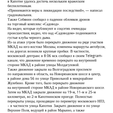
в Капотне удалось достичь нескольким вражеским
беспилотникам.
«Принимаются меры к ликвидации последствий», — написал
градоначальник.
Также Собянин сообщил о падении обломков дронов
на торговый комплекс «Садовод».
На видео, которые публикуют в соцсетях очевидцы
происшествия, видно, что над «Садоводом» поднимаются
густые клубы черного дыма.
Из-за атаки утром было перекрыто движение на ряде участков
МКАД на юго-востоке Москвы, изменены маршруты автобусов,
а на дорогах возникли крупные пробки. В частности,
московский дептранс в 8:06 мск сообщил в своем Telegram-
канале, что движение временно перекрыто на внутренней
стороне МКАД в районе улицы Молдагуловой.
Также движение закрыли на Волгоградском проспекте
по направлению в область, на Новорязанском шоссе в центр,
в районе дома 56 по улице Привольной в микрорайоне
Жулебино. Кроме того, было перекрыто движение
на внутренней стороне МКАД в районе Новорязанского шоссе.
Затем на МКАД закрыли движение на 19-м, 11-м и 25-м
километрах, во 2-м Капотнинском проезде. Полностью
перекрыты улицы, проходящие по периметру московского НПЗ,
– в частности улица Капотня. Закрыто движение и по улице
Верхние Поля, ведущей в район Марьино, а также