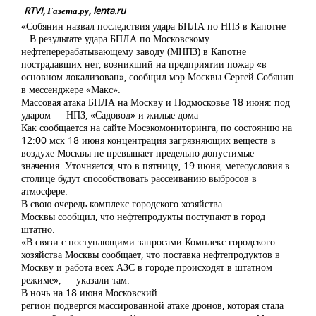
RTVI, Газета.ру, lenta.ru
«Собянин назвал последствия удара БПЛА по НПЗ в Капотне
...В результате удара БПЛА по Московскому
нефтеперерабатывающему заводу (МНПЗ) в Капотне
пострадавших нет, возникший на предприятии пожар «в
основном локализован», сообщил мэр Москвы Сергей Собянин
в мессенджере «Макс».
Массовая атака БПЛА на Москву и Подмосковье 18 июня: под
ударом — НПЗ, «Садовод» и жилые дома
Как сообщается на сайте Мосэкомониторинга, по состоянию на
12:00 мск 18 июня концентрация загрязняющих веществ в
воздухе Москвы не превышает предельно допустимые
значения. Уточняется, что в пятницу, 19 июня, метеоусловия в
столице будут способствовать рассеиванию выбросов в
атмосфере.
В свою очередь комплекс городского хозяйства
Москвы сообщил, что нефтепродукты поступают в город
штатно.
«В связи с поступающими запросами Комплекс городского
хозяйства Москвы сообщает, что поставка нефтепродуктов в
Москву и работа всех АЗС в городе происходят в штатном
режиме», — указали там.
В ночь на 18 июня Московский
регион подвергся массированной атаке дронов, которая стала