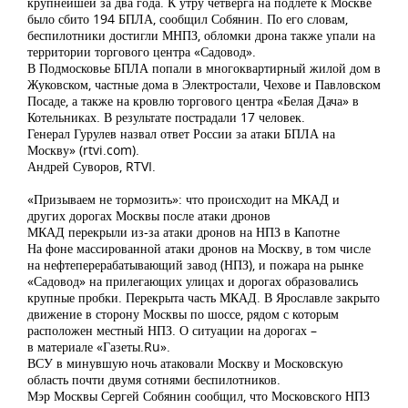
крупнейшей за два года. К утру четверга на подлете к Москве
было сбито 194 БПЛА, сообщил Собянин. По его словам,
беспилотники достигли МНПЗ, обломки дрона также упали на
территории торгового центра «Садовод».
В Подмосковье БПЛА попали в многоквартирный жилой дом в
Жуковском, частные дома в Электростали, Чехове и Павловском
Посаде, а также на кровлю торгового центра «Белая Дача» в
Котельниках. В результате пострадали 17 человек.
Генерал Гурулев назвал ответ России за атаки БПЛА на
Москву» (rtvi.com).
Андрей Суворов, RTVI.
«Призываем не тормозить»: что происходит на МКАД и
других дорогах Москвы после атаки дронов
МКАД перекрыли из-за атаки дронов на НПЗ в Капотне
На фоне массированной атаки дронов на Москву, в том числе
на нефтеперерабатывающий завод (НПЗ), и пожара на рынке
«Садовод» на прилегающих улицах и дорогах образовались
крупные пробки. Перекрыта часть МКАД. В Ярославле закрыто
движение в сторону Москвы по шоссе, рядом с которым
расположен местный НПЗ. О ситуации на дорогах –
в материале «Газеты.Ru».
ВСУ в минувшую ночь атаковали Москву и Московскую
область почти двумя сотнями беспилотников.
Мэр Москвы Сергей Собянин сообщил, что Московского НПЗ