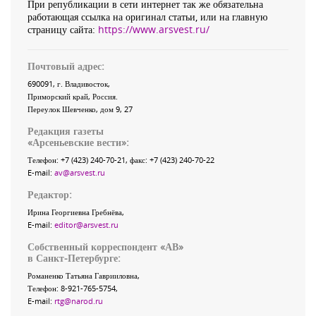
При републикации в сети интернет так же обязательна
работающая ссылка на оригинал статьи, или на главную
страницу сайта:
https://www.arsvest.ru/
Почтовый адрес:
690091
, г.
Владивосток
,
Приморский край
,
Россия
.
Переулок Шевченко
, дом 9, 27
Редакция газеты
«
Арсеньевские вести
»:
Телефон:
+7 (423) 240-70-21
, факс:
+7 (423) 240-70-22
E-mail:
av@arsvest.ru
Редактор:
Ирина Георгиевна Гребнёва,
E-mail:
editor@arsvest.ru
Собственный корреспондент «АВ»
в Санкт-Петербурге:
Романенко Татьяна Гаврииловна,
Телефон: 8-921-765-5754,
E-mail:
rtg@narod.ru