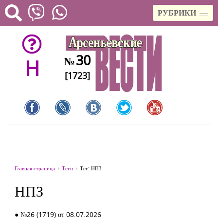
РУБРИКИ
30
№
H
[1723]
Главная страница
Теги
Тег: НПЗ
НПЗ
● №26 (1719) от 08.07.2026