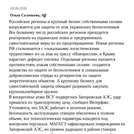
03.06.2026
Ольга Соловьева, ng
Российские регионы и крупный бизнес собственными силами
вооружаются для защиты от атак украинских беспилотников
Все большему числу российских регионов приходится
реагировать на украинские атаки и предпринимать
самостоятельные меры по их предотвращению. Новые регионы
РФ сталкиваются с «локальными логистическими
трудностями» из-за атак на трассу «Новороссия», в Крыму
нарастает дефицит топлива. Отдельные регионы пытаются
противостоять атакам собственными силами: создаются
ведомства по защите от беспилотников и специальные
добровольческие отряды из резервистов по защите
энергетических объектов. А крупному бизнесу для
самостоятельной защиты обещают разрешить закупать
крупнокалиберное оружие.
В воскресенье атаке ВСУ подверглась Запорожская АЭС, удар
пришелся по транспортному цеху, сообщил Интерфакс.
Уточняется, что ЗАЭС работает в штатном режиме,
безопасность эксплуатации станции обеспечена в полном
объеме, все технологические параметры находятся под
контролем персонала. МАГАТЭ зафиксировало повреждения на
Запорожской АЭС, но уровень радиации в районе станции