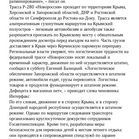
разминирование», – писал он.
Трасса Р-280 «Новороссия» проходит по территориям Крыма,
Херсонской и Запорожской областей, ДНР и Ростовской
области от Симферополя до Ростова-на-Дону. Трасса является
альтернативным сухопутным маршрутом на Крымский
полуостров – легковым автомобилям и автобусам также
разрешается проезжать по Крымскому мосту с обязательным
прохождением досмотра перед въездом на него. Часть грузов
доставляют в Крым через Керченскую паромную переправу.
Региональные власти уверяют, что логистические трудности на
федеральной трассе «Новороссия» носят локальный и
временный характер, движение по ней осуществляется штатно,
сообщил в субботу Евгений Балицкий. «Логистическое
обеспечение Запорожской области осуществляется в штатном
режиме, автомобили ездят, грузы перевозятся. Логистика
товаров и продуктов функционирует в штатном режиме.
Дефицита в магазинах нет», – приводит слова чиновника
Интерфакс.
По его словам, движение и в сторону Крыма, и в сторону
Донецкой народной республики осуществляется в штатном
режиме. Однако по маршрутам следования транспорта
организовано круглосуточное дежурство сотрудников
Госавтоинспекции. Кроме того, разработаны меры
безопасности для перевозки детей к местам летнего отдыха:
они проводятся в сопровождении спецслужб по заранее