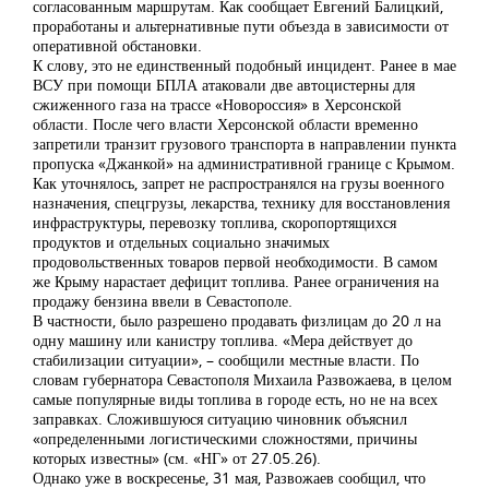
согласованным маршрутам. Как сообщает Евгений Балицкий,
проработаны и альтернативные пути объезда в зависимости от
оперативной обстановки.
К слову, это не единственный подобный инцидент. Ранее в мае
ВСУ при помощи БПЛА атаковали две автоцистерны для
сжиженного газа на трассе «Новороссия» в Херсонской
области. После чего власти Херсонской области временно
запретили транзит грузового транспорта в направлении пункта
пропуска «Джанкой» на административной границе с Крымом.
Как уточнялось, запрет не распространялся на грузы военного
назначения, спецгрузы, лекарства, технику для восстановления
инфраструктуры, перевозку топлива, скоропортящихся
продуктов и отдельных социально значимых
продовольственных товаров первой необходимости. В самом
же Крыму нарастает дефицит топлива. Ранее ограничения на
продажу бензина ввели в Севастополе.
В частности, было разрешено продавать физлицам до 20 л на
одну машину или канистру топлива. «Мера действует до
стабилизации ситуации», – сообщили местные власти. По
словам губернатора Севастополя Михаила Развожаева, в целом
самые популярные виды топлива в городе есть, но не на всех
заправках. Сложившуюся ситуацию чиновник объяснил
«определенными логистическими сложностями, причины
которых известны» (см. «НГ» от 27.05.26).
Однако уже в воскресенье, 31 мая, Развожаев сообщил, что