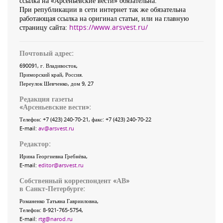
ссылка на «Арсеньевские вести» обязательна.
При републикации в сети интернет так же обязательна
работающая ссылка на оригинал статьи, или на главную
страницу сайта:
https://www.arsvest.ru/
Почтовый адрес:
690091
, г.
Владивосток
,
Приморский край
,
Россия
.
Переулок Шевченко
, дом 9, 27
Редакция газеты
«
Арсеньевские вести
»:
Телефон:
+7 (423) 240-70-21
, факс:
+7 (423) 240-70-22
E-mail:
av@arsvest.ru
Редактор:
Ирина Георгиевна Гребнёва,
E-mail:
editor@arsvest.ru
Собственный корреспондент «АВ»
в Санкт-Петербурге:
Романенко Татьяна Гаврииловна,
Телефон: 8-921-765-5754,
E-mail:
rtg@narod.ru