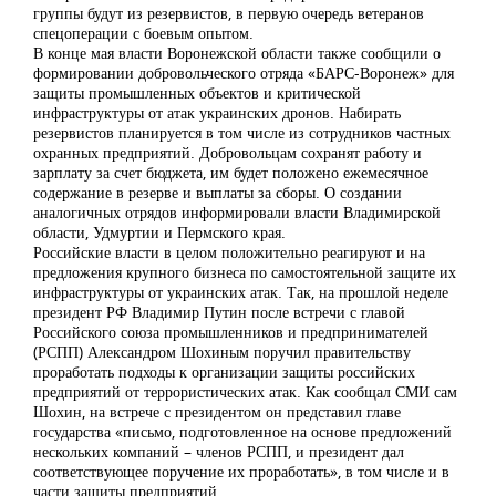
группы будут из резервистов, в первую очередь ветеранов
спецоперации с боевым опытом.
В конце мая власти Воронежской области также сообщили о
формировании добровольческого отряда «БАРС-Воронеж» для
защиты промышленных объектов и критической
инфраструктуры от атак украинских дронов. Набирать
резервистов планируется в том числе из сотрудников частных
охранных предприятий. Добровольцам сохранят работу и
зарплату за счет бюджета, им будет положено ежемесячное
содержание в резерве и выплаты за сборы. О создании
аналогичных отрядов информировали власти Владимирской
области, Удмуртии и Пермского края.
Российские власти в целом положительно реагируют и на
предложения крупного бизнеса по самостоятельной защите их
инфраструктуры от украинских атак. Так, на прошлой неделе
президент РФ Владимир Путин после встречи с главой
Российского союза промышленников и предпринимателей
(РСПП) Александром Шохиным поручил правительству
проработать подходы к организации защиты российских
предприятий от террористических атак. Как сообщал СМИ сам
Шохин, на встрече с президентом он представил главе
государства «письмо, подготовленное на основе предложений
нескольких компаний – членов РСПП, и президент дал
соответствующее поручение их проработать», в том числе и в
части защиты предприятий.