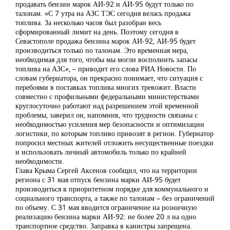
продавать бензин марок АИ-92 и АИ-95 будут только по
талонам. «С 7 утра на АЗС ТЭС сегодня велась продажа
топлива. За несколько часов был разобран весь
сформированный лимит на день. Поэтому сегодня в
Севастополе продажа бензина марок АИ-92, АИ-95 будет
производиться только по талонам. Это временная мера,
необходимая для того, чтобы мы могли восполнить запасы
топлива на АЗС», – приводит его слова РИА Новости. По
словам губернатора, он прекрасно понимает, что ситуация с
перебоями в поставках топлива многих тревожит. Власти
совместно с профильными федеральными министерствами
круглосуточно работают над разрешением этой временной
проблемы, заверил он, напомнив, что трудности связаны с
необходимостью усиления мер безопасности и оптимизации
логистики, по которым топливо привозят в регион. Губернатор
попросил местных жителей отложить несущественные поездки
и использовать личный автомобиль только по крайней
необходимости.
Глава Крыма Сергей Аксенов сообщил, что на территории
региона с 31 мая отпуск бензина марки АИ-95 будет
производиться в приоритетном порядке для коммунального и
социального транспорта, а также по талонам – без ограничений
по объему. С 31 мая вводится ограничение на розничную
реализацию бензина марки АИ-92: не более 20 л на одно
транспортное средство. Заправка в канистры запрещена.