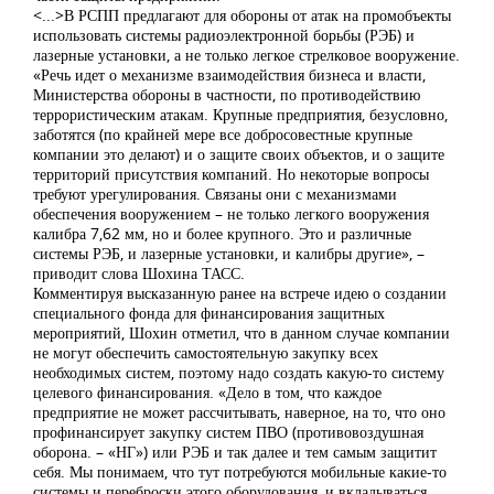
<...>В РСПП предлагают для обороны от атак на промобъекты
использовать системы радиоэлектронной борьбы (РЭБ) и
лазерные установки, а не только легкое стрелковое вооружение.
«Речь идет о механизме взаимодействия бизнеса и власти,
Министерства обороны в частности, по противодействию
террористическим атакам. Крупные предприятия, безусловно,
заботятся (по крайней мере все добросовестные крупные
компании это делают) и о защите своих объектов, и о защите
территорий присутствия компаний. Но некоторые вопросы
требуют урегулирования. Связаны они с механизмами
обеспечения вооружением – не только легкого вооружения
калибра 7,62 мм, но и более крупного. Это и различные
системы РЭБ, и лазерные установки, и калибры другие», –
приводит слова Шохина ТАСС.
Комментируя высказанную ранее на встрече идею о создании
специального фонда для финансирования защитных
мероприятий, Шохин отметил, что в данном случае компании
не могут обеспечить самостоятельную закупку всех
необходимых систем, поэтому надо создать какую-то систему
целевого финансирования. «Дело в том, что каждое
предприятие не может рассчитывать, наверное, на то, что оно
профинансирует закупку систем ПВО (противовоздушная
оборона. – «НГ») или РЭБ и так далее и тем самым защитит
себя. Мы понимаем, что тут потребуются мобильные какие-то
системы и переброски этого оборудования, и вкладываться