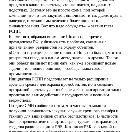
придется в какие-то системы, что называется, на дальних
подступах. Поэтому это не просто схема, при которой
компании что-то там закупают, оплачивают и так далее, нужны,
наверное, и механизмы целевого, более широкого
финансирования. Вот что надо обсуждать», – заявил глава
РСПП.
Кроме того, обращал внимание Шохин на встрече с
президентом РФ, у бизнеса есть проблема, связанная с
привлечением резервистов на охрану объектов.
«Соответствующее решение принято. Но часто бывает, что эти
резервисты сегодня в одном месте, завтра – в другом. Только
они объект начинают принимать, как уже возникают новые
задачи, что вполне понятно», – сообщал глава союза
промышленников.
Инициатива РСПП предполагает не только расширение
арсенала средств для охраны промобъектов, но и создание
прозрачной системы участия бизнеса в финансировании таких
проектов во взаимодействии с государством и военным
ведомством.
Позднее СМИ сообщили о том, что частные компании
получили возможность закупать оружие крупного калибра и
технику для защитников от атак беспилотников. В частности,
была разрешена зенитная артиллерия, турели, автотранспорт,
средства радиолокации и РЭБ. Как писал РБК со ссылкой на
источники, близкие к Минобороны, был утвержден механизм