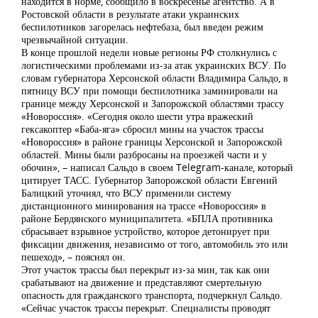
находится в норме, сообщило в воскресенье агентство. А в
Ростовской области в результате атаки украинских
беспилотников загорелась нефтебаза, был введен режим
чрезвычайной ситуации.
В конце прошлой недели новые регионы РФ столкнулись с
логистическими проблемами из-за атак украинских ВСУ. По
словам губернатора Херсонской области Владимира Сальдо, в
пятницу ВСУ при помощи беспилотника заминировали на
границе между Херсонской и Запорожской областями трассу
«Новороссия». «Сегодня около шести утра вражеский
гексакоптер «Баба-яга» сбросил мины на участок трассы
«Новороссия» в районе границы Херсонской и Запорожской
областей. Мины были разбросаны на проезжей части и у
обочин», – написал Сальдо в своем Telegram-канале, который
цитирует ТАСС. Губернатор Запорожской области Евгений
Балицкий уточнял, что ВСУ применили систему
дистанционного минирования на трассе «Новороссия» в
районе Бердянского муниципалитета. «БПЛА противника
сбрасывает взрывное устройство, которое детонирует при
фиксации движения, независимо от того, автомобиль это или
пешеход», – пояснял он.
Этот участок трассы был перекрыт из-за мин, так как они
срабатывают на движение и представляют смертельную
опасность для гражданского транспорта, подчеркнул Сальдо.
«Сейчас участок трассы перекрыт. Специалисты проводят