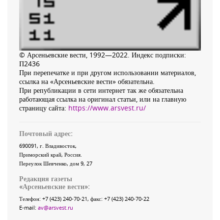
© Арсеньевские вести, 1992—2022. Индекс подписки:
П2436
При перепечатке и при другом использовании материалов,
ссылка на «Арсеньевские вести» обязательна.
При републикации в сети интернет так же обязательна
работающая ссылка на оригинал статьи, или на главную
страницу сайта:
https://www.arsvest.ru/
Почтовый адрес:
690091
, г.
Владивосток
,
Приморский край
,
Россия
.
Переулок Шевченко
, дом 9, 27
Редакция газеты
«
Арсеньевские вести
»:
Телефон:
+7 (423) 240-70-21
, факс:
+7 (423) 240-70-22
E-mail:
av@arsvest.ru