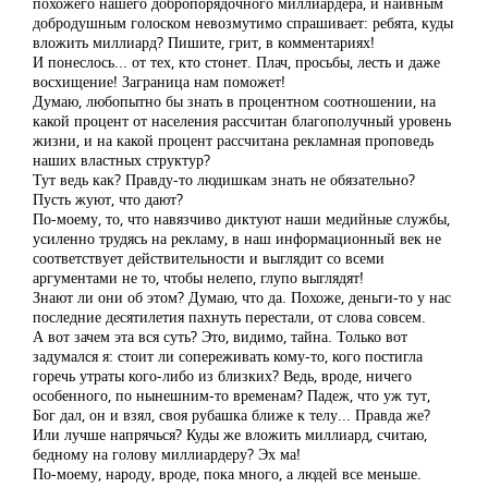
похожего нашего добропорядочного миллиардера, и наивным
добродушным голоском невозмутимо спрашивает: ребята, куды
вложить миллиард? Пишите, грит, в комментариях!
И понеслось... от тех, кто стонет. Плач, просьбы, лесть и даже
восхищение! Заграница нам поможет!
Думаю, любопытно бы знать в процентном соотношении, на
какой процент от населения рассчитан благополучный уровень
жизни, и на какой процент рассчитана рекламная проповедь
наших властных структур?
Тут ведь как? Правду-то людишкам знать не обязательно?
Пусть жуют, что дают?
По-моему, то, что навязчиво диктуют наши медийные службы,
усиленно трудясь на рекламу, в наш информационный век не
соответствует действительности и выглядит со всеми
аргументами не то, чтобы нелепо, глупо выглядят!
Знают ли они об этом? Думаю, что да. Похоже, деньги-то у нас
последние десятилетия пахнуть перестали, от слова совсем.
А вот зачем эта вся суть? Это, видимо, тайна. Только вот
задумался я: стоит ли сопереживать кому-то, кого постигла
горечь утраты кого-либо из близких? Ведь, вроде, ничего
особенного, по нынешним-то временам? Падеж, что уж тут,
Бог дал, он и взял, своя рубашка ближе к телу... Правда же?
Или лучше напрячься? Куды же вложить миллиард, считаю,
бедному на голову миллиардеру? Эх ма!
По-моему, народу, вроде, пока много, а людей все меньше.