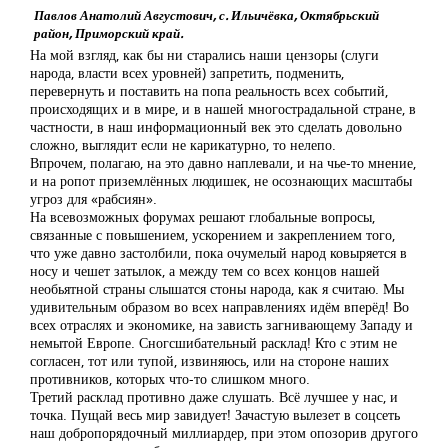
Павлов Анатолий Августович, с. Ильичёвка, Октябрьский
район, Приморский край.
На мой взгляд, как бы ни старались наши цензоры (слуги
народа, власти всех уровней) запретить, подменить,
перевернуть и поставить на попа реальность всех событий,
происходящих и в мире, и в нашей многострадальной стране, в
частности, в наш информационный век это сделать довольно
сложно, выглядит если не карикатурно, то нелепо.
Впрочем, полагаю, на это давно наплевали, и на чье-то мнение,
и на ропот приземлённых людишек, не осознающих масштабы
угроз для «рабсиян».
На всевозможных форумах решают глобальные вопросы,
связанные с повышением, ускорением и закреплением того,
что уже давно застолбили, пока очумелый народ ковыряется в
носу и чешет затылок, а между тем со всех концов нашей
необьятной страны слышатся стоны народа, как я считаю. Мы
удивительным образом во всех направлениях идём вперёд! Во
всех отраслях и экономике, на зависть загнивающему Западу и
немытой Европе. Сногсшибательный расклад! Кто с этим не
согласен, тот или тупой, извиняюсь, или на стороне наших
противников, которых что-то слишком много.
Третий расклад противно даже слушать. Всё лучшее у нас, и
точка. Пущай весь мир завидует! Зачастую вылезет в соцсеть
наш добропорядочный миллиардер, при этом опозорив другого