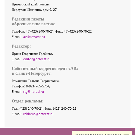
Приморский край
,
Россия
.
Переулок Шевченко
, дом 9, 27
Редакция газеты
«
Арсеньевские вести
»:
Телефон:
+7 (423) 240-70-21
, факс:
+7 (423) 240-70-22
E-mail:
av@arsvest.ru
Редактор:
Ирина Георгиевна Гребнёва,
E-mail:
editor@arsvest.ru
Собственный корреспондент «АВ»
в Санкт-Петербурге:
Романенко Татьяна Гаврииловна,
Телефон: 8-921-765-5754,
E-mail:
rtg@narod.ru
Отдел рекламы:
Тел.: (423) 240-70-21, факс: (423) 240-70-22
E-mail:
reklama@arsvest.ru