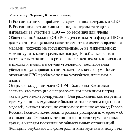
03.06.2026
Александр Черных, Коммерсантъ.
В России возникла проблема с «ряжеными» ветеранами СВО
В России полностью вышла из-под контроля ситуация с
наградами за участие в СВО — об этом заявили члены
Общественной палаты (ОП) РФ. Дело в том, что фонды, НКО и
даже частные лица выпускают огромное количество орденов и
медалей, похожих на государственные. А на маркетплейсах
можно купить копии реальных наград. Разобраться в этом
хаосе очень сложно — в результате «ряженые» читают лекции
в школах и вузах, а в случае уголовного преследования
убеждают суд «проявить снисхождение к ветерану». После
окончания СВО проблема только усугубится, признают в
палате.
Открывая заседание, член ОП РФ Екатерина Колотовкина
заявила, что ситуация с неправомерным ношением наград
«стала уже неконтролируемой». Она рассказала, как встретила
трех мужчин в камуфляже с большим количеством орденов и
медалей, включая знаки, не отличимые внешне от звезд Героев
России. Госпожа Колотовкина решила расспросить «героев» об
их подвигах. Оказалось, что они просто возят гуманитарные
грузы, а награды получили от общественных организаций.
Женщина опубликовала фотографии этих мужчин и получила