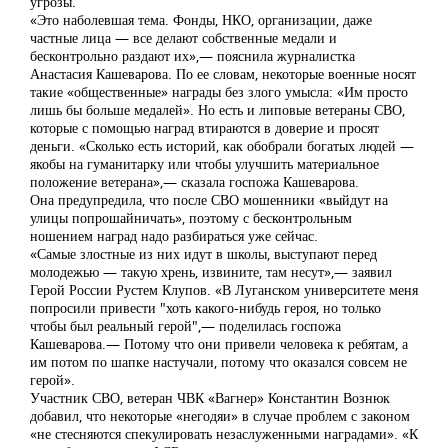
угрозы.
«Это наболевшая тема. Фонды, НКО, организации, даже
частные лица — все делают собственные медали и
бесконтрольно раздают их»,— пояснила журналистка
Анастасия Кашеварова. По ее словам, некоторые военные носят
такие «общественные» награды без злого умысла: «Им просто
лишь бы больше медалей». Но есть и липовые ветераны СВО,
которые с помощью наград втираются в доверие и просят
деньги. «Сколько есть историй, как обобрали богатых людей —
якобы на гуманитарку или чтобы улучшить материальное
положение ветерана»,— сказала госпожа Кашеварова.
Она предупредила, что после СВО мошенники «выйдут на
улицы попрошайничать», поэтому с бесконтрольным
ношением наград надо разбираться уже сейчас.
«Самые злостные из них идут в школы, выступают перед
молодежью — такую хрень, извините, там несут»,— заявил
Герой России Рустем Клупов. «В Луганском университете меня
попросили привести "хоть какого-нибудь героя, но только
чтобы был реальный герой",— поделилась госпожа
Кашеварова.— Потому что они привели человека к ребятам, а
им потом по шапке настучали, потому что оказался совсем не
герой».
Участник СВО, ветеран ЧВК «Вагнер» Константин Вознюк
добавил, что некоторые «негодяи» в случае проблем с законом
«не стесняются спекулировать незаслуженными наградами». «К