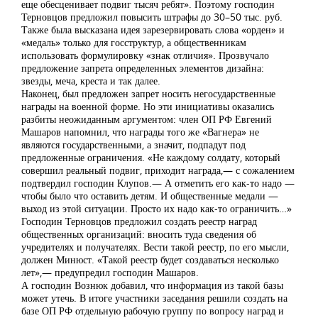
еще обесценивает подвиг тысяч ребят». Поэтому господин
Терновцов предложил повысить штрафы до 30–50 тыс. руб.
Также была высказана идея зарезервировать слова «орден» и
«медаль» только для госструктур, а общественникам
использовать формулировку «знак отличия». Прозвучало
предложение запрета определенных элементов дизайна:
звезды, меча, креста и так далее.
Наконец, был предложен запрет носить негосударственные
награды на военной форме. Но эти инициативы оказались
разбиты неожиданным аргументом: член ОП РФ Евгений
Машаров напомнил, что награды того же «Вагнера» не
являются государственными, а значит, подпадут под
предложенные ограничения. «Не каждому солдату, который
совершил реальный подвиг, приходит награда,— с сожалением
подтвердил господин Клупов.— А отметить его как-то надо —
чтобы было что оставить детям. И общественные медали —
выход из этой ситуации. Просто их надо как-то ограничить…»
Господин Терновцов предложил создать реестр наград
общественных организаций: вносить туда сведения об
учредителях и получателях. Вести такой реестр, по его мысли,
должен Минюст. «Такой реестр будет создаваться несколько
лет»,— предупредил господин Машаров.
А господин Вознюк добавил, что информация из такой базы
может утечь. В итоге участники заседания решили создать на
базе ОП РФ отдельную рабочую группу по вопросу наград и