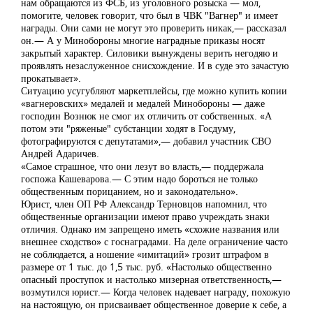
нам обращаются из ФСБ, из уголовного розыска — мол,
помогите, человек говорит, что был в ЧВК "Вагнер" и имеет
награды. Они сами не могут это проверить никак,— рассказал
он.— А у Минобороны многие наградные приказы носят
закрытый характер. Силовики вынуждены верить негодяю и
проявлять незаслуженное снисхождение. И в суде это зачастую
прокатывает».
Ситуацию усугубляют маркетплейсы, где можно купить копии
«вагнеровских» медалей и медалей Минобороны — даже
господин Вознюк не смог их отличить от собственных. «А
потом эти "ряженые" субстанции ходят в Госдуму,
фотографируются с депутатами»,— добавил участник СВО
Андрей Адаричев.
«Самое страшное, что они лезут во власть,— поддержала
госпожа Кашеварова.— С этим надо бороться не только
общественным порицанием, но и законодательно».
Юрист, член ОП РФ Александр Терновцов напомнил, что
общественные организации имеют право учреждать знаки
отличия. Однако им запрещено иметь «схожие названия или
внешнее сходство» с госнаградами. На деле ограничение часто
не соблюдается, а ношение «имитаций» грозит штрафом в
размере от 1 тыс. до 1,5 тыс. руб. «Настолько общественно
опасный проступок и настолько мизерная ответственность,—
возмутился юрист.— Когда человек надевает награду, похожую
на настоящую, он присваивает общественное доверие к себе, а