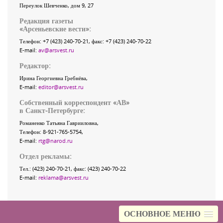
Переулок Шевченко
, дом 9, 27
Редакция газеты
«
Арсеньевские вести
»:
Телефон:
+7 (423) 240-70-21
, факс:
+7 (423) 240-70-22
E-mail:
av@arsvest.ru
Редактор:
Ирина Георгиевна Гребнёва,
E-mail:
editor@arsvest.ru
Собственный корреспондент «АВ»
в Санкт-Петербурге:
Романенко Татьяна Гаврииловна,
Телефон: 8-921-765-5754,
E-mail:
rtg@narod.ru
Отдел рекламы:
Тел.: (423) 240-70-21, факс: (423) 240-70-22
E-mail:
reklama@arsvest.ru
ОСНОВНОЕ МЕНЮ