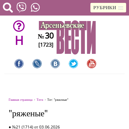
РУБРИКИ
30
№
H
[1723]
Главная страница
Теги
Тег: "ряженые"
"ряженые"
● №21 (1714) от 03.06.2026