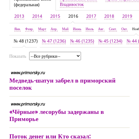
Владивосток
(федеральная)
2013
2014
2015
2016
2017
2018
2019
Янв.
Февр.
Март
Апр.
Май
Июнь
Июль
Авг.
Сент.
Окт.
Ноя
№ 48 (1237)
№ 47 (1236)
№ 46 (1235)
№ 45 (1234)
№ 44 
Показать
www.primorsky.ru
Медведь-шатун забрел в приморский
поселок
www.primorsky.ru
«Чёрные» лесорубы задержаны в
Приморье
Поток денег или Кто сказал: