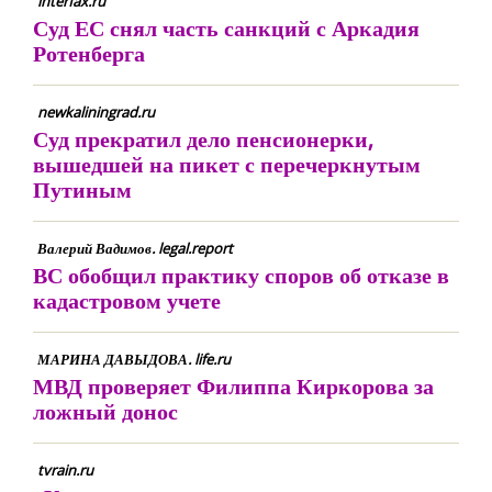
interfax.ru
Суд ЕС снял часть санкций с Аркадия
Ротенберга
newkaliningrad.ru
Суд прекратил дело пенсионерки,
вышедшей на пикет с перечеркнутым
Путиным
Валерий Вадимов. legal.report
ВС обобщил практику споров об отказе в
кадастровом учете
МАРИНА ДАВЫДОВА. life.ru
МВД проверяет Филиппа Киркорова за
ложный донос
tvrain.ru