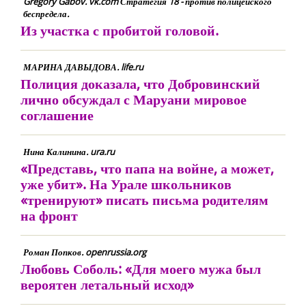
Gregory Gabov. vk.com Стратегия 18 - против полицейского
беспредела.
Из участка с пробитой головой.
МАРИНА ДАВЫДОВА. life.ru
Полиция доказала, что Добровинский
лично обсуждал с Маруани мировое
соглашение
Нина Калинина. ura.ru
«Представь, что папа на войне, а может,
уже убит». На Урале школьников
«тренируют» писать письма родителям
на фронт
Роман Попков. openrussia.org
Любовь Соболь: «Для моего мужа был
вероятен летальный исход»