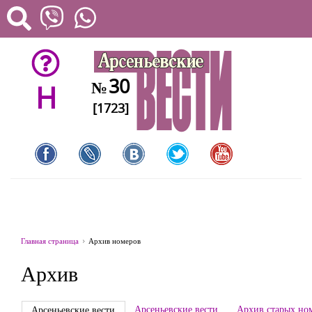
30
№
H
[1723]
Главная страница
Архив номеров
Архив
Арсеньевские вести
Архив старых но
Арсеньевские вести